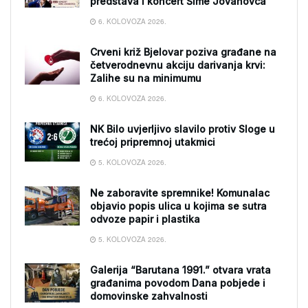
predstava i koncert Šime Jovanovca
6. KOLOVOZA 2026.
Crveni križ Bjelovar poziva građane na
četverodnevnu akciju darivanja krvi:
Zalihe su na minimumu
6. KOLOVOZA 2026.
NK Bilo uvjerljivo slavilo protiv Sloge u
trećoj pripremnoj utakmici
5. KOLOVOZA 2026.
Ne zaboravite spremnike! Komunalac
objavio popis ulica u kojima se sutra
odvoze papir i plastika
5. KOLOVOZA 2026.
Galerija “Barutana 1991.” otvara vrata
građanima povodom Dana pobjede i
domovinske zahvalnosti