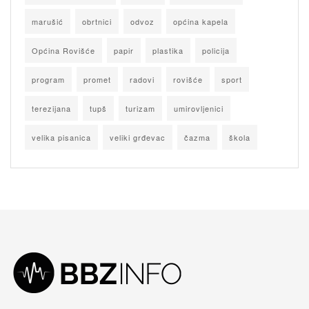
marušić
obrtnici
odvoz
općina kapela
Općina Rovišće
papir
plastika
policija
program
promet
radovi
rovišće
sport
terezijana
tupš
turizam
umirovljenici
velika pisanica
veliki grđevac
čazma
škola