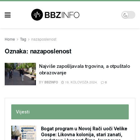
Home
Tag
nazaposlenost
Oznaka:
nazaposlenost
Najviše zapošljavala trgovina, a otpuštalo
obrazovanje
BY
BBZINFO
19. KOLOVOZA 2024.
0
Vijesti
Bogat program u Novoj Rači uoči Velike
Gospe: Likovna kolonija, stari zanati,