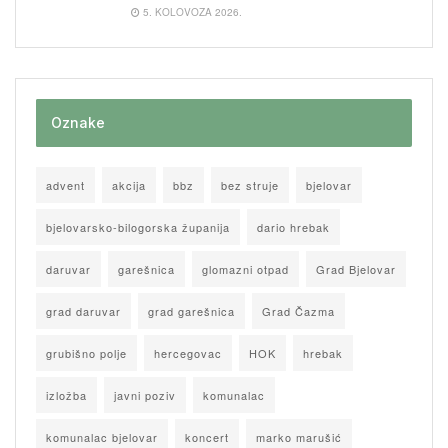
5. KOLOVOZA 2026.
Oznake
advent
akcija
bbz
bez struje
bjelovar
bjelovarsko-bilogorska županija
dario hrebak
daruvar
garešnica
glomazni otpad
Grad Bjelovar
grad daruvar
grad garešnica
Grad Čazma
grubišno polje
hercegovac
HOK
hrebak
izložba
javni poziv
komunalac
komunalac bjelovar
koncert
marko marušić