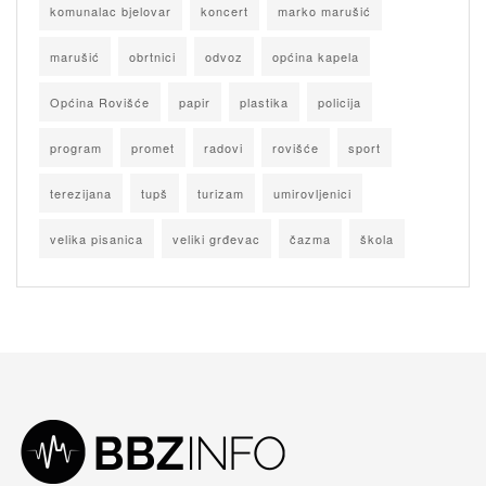
komunalac bjelovar
koncert
marko marušić
marušić
obrtnici
odvoz
općina kapela
Općina Rovišće
papir
plastika
policija
program
promet
radovi
rovišće
sport
terezijana
tupš
turizam
umirovljenici
velika pisanica
veliki grđevac
čazma
škola