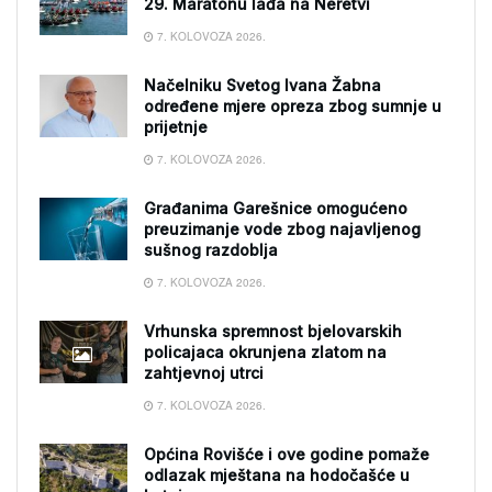
29. Maratonu lađa na Neretvi
7. KOLOVOZA 2026.
Načelniku Svetog Ivana Žabna
određene mjere opreza zbog sumnje u
prijetnje
7. KOLOVOZA 2026.
Građanima Garešnice omogućeno
preuzimanje vode zbog najavljenog
sušnog razdoblja
7. KOLOVOZA 2026.
Vrhunska spremnost bjelovarskih
policajaca okrunjena zlatom na
zahtjevnoj utrci
7. KOLOVOZA 2026.
Općina Rovišće i ove godine pomaže
odlazak mještana na hodočašće u