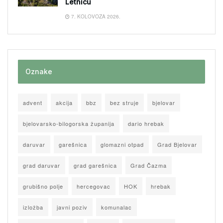
Letnicu
7. KOLOVOZA 2026.
Oznake
advent
akcija
bbz
bez struje
bjelovar
bjelovarsko-bilogorska županija
dario hrebak
daruvar
garešnica
glomazni otpad
Grad Bjelovar
grad daruvar
grad garešnica
Grad Čazma
grubišno polje
hercegovac
HOK
hrebak
izložba
javni poziv
komunalac