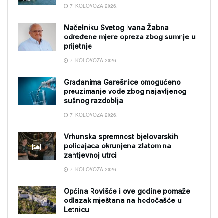
7. KOLOVOZA 2026.
Načelniku Svetog Ivana Žabna
određene mjere opreza zbog sumnje u
prijetnje
7. KOLOVOZA 2026.
Građanima Garešnice omogućeno
preuzimanje vode zbog najavljenog
sušnog razdoblja
7. KOLOVOZA 2026.
Vrhunska spremnost bjelovarskih
policajaca okrunjena zlatom na
zahtjevnoj utrci
7. KOLOVOZA 2026.
Općina Rovišće i ove godine pomaže
odlazak mještana na hodočašće u
Letnicu