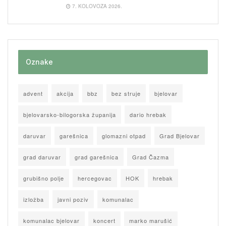
7. KOLOVOZA 2026.
Oznake
advent
akcija
bbz
bez struje
bjelovar
bjelovarsko-bilogorska županija
dario hrebak
daruvar
garešnica
glomazni otpad
Grad Bjelovar
grad daruvar
grad garešnica
Grad Čazma
grubišno polje
hercegovac
HOK
hrebak
izložba
javni poziv
komunalac
komunalac bjelovar
koncert
marko marušić