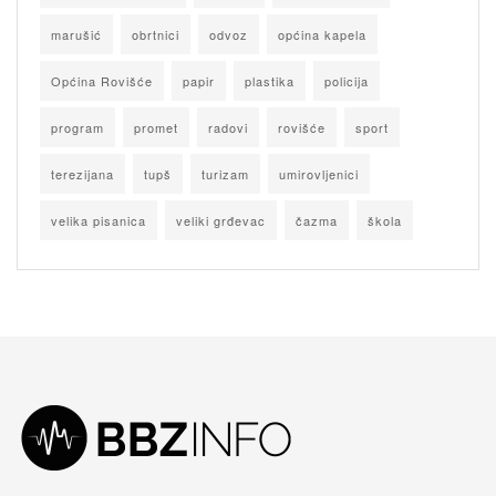
marušić
obrtnici
odvoz
općina kapela
Općina Rovišće
papir
plastika
policija
program
promet
radovi
rovišće
sport
terezijana
tupš
turizam
umirovljenici
velika pisanica
veliki grđevac
čazma
škola