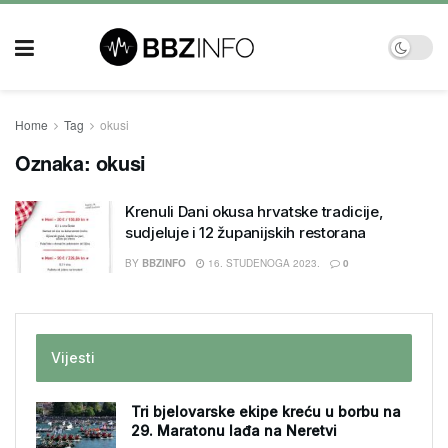
Home
Tag
okusi
Oznaka:
okusi
Krenuli Dani okusa hrvatske tradicije,
sudjeluje i 12 županijskih restorana
BY
BBZINFO
16. STUDENOGA 2023.
0
Vijesti
Tri bjelovarske ekipe kreću u borbu na
29. Maratonu lađa na Neretvi