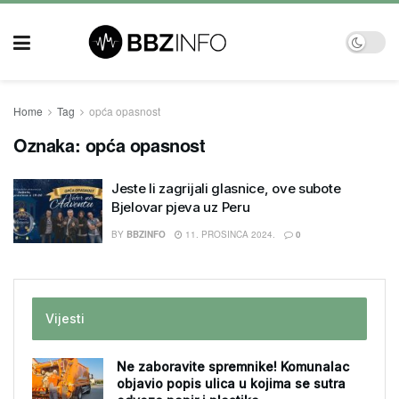
Home
Tag
opća opasnost
Oznaka:
opća opasnost
Jeste li zagrijali glasnice, ove subote
Bjelovar pjeva uz Peru
BY
BBZINFO
11. PROSINCA 2024.
0
Vijesti
Ne zaboravite spremnike! Komunalac
objavio popis ulica u kojima se sutra