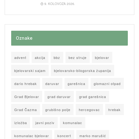
9. KOLOVOZA 2026.
Oznake
advent
akcija
bbz
bez struje
bjelovar
bjelovarski sajam
bjelovarsko-bilogorska županija
dario hrebak
daruvar
garešnica
glomazni otpad
Grad Bjelovar
grad daruvar
grad garešnica
Grad Čazma
grubišno polje
hercegovac
hrebak
izložba
javni poziv
komunalac
komunalac bjelovar
koncert
marko marušić