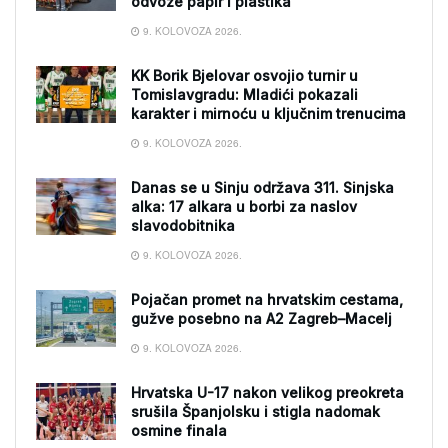
odvoze papir i plastika
9. KOLOVOZA 2026.
KK Borik Bjelovar osvojio turnir u
Tomislavgradu: Mladići pokazali
karakter i mirnoću u ključnim trenucima
9. KOLOVOZA 2026.
Danas se u Sinju održava 311. Sinjska
alka: 17 alkara u borbi za naslov
slavodobitnika
9. KOLOVOZA 2026.
Pojačan promet na hrvatskim cestama,
gužve posebno na A2 Zagreb–Macelj
9. KOLOVOZA 2026.
Hrvatska U-17 nakon velikog preokreta
srušila Španjolsku i stigla nadomak
osmine finala