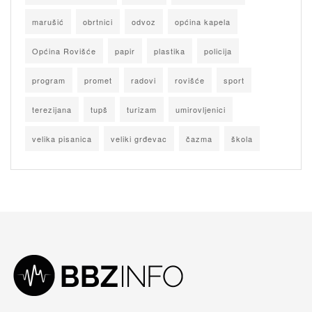
marušić
obrtnici
odvoz
općina kapela
Općina Rovišće
papir
plastika
policija
program
promet
radovi
rovišće
sport
terezijana
tupš
turizam
umirovljenici
velika pisanica
veliki grđevac
čazma
škola