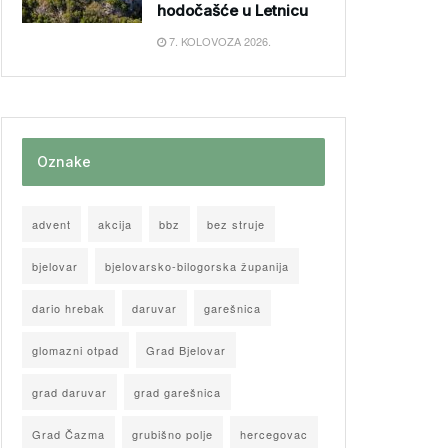
hodočašće u Letnicu
7. KOLOVOZA 2026.
Oznake
advent
akcija
bbz
bez struje
bjelovar
bjelovarsko-bilogorska županija
dario hrebak
daruvar
garešnica
glomazni otpad
Grad Bjelovar
grad daruvar
grad garešnica
Grad Čazma
grubišno polje
hercegovac