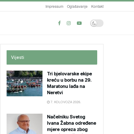
Impressum
Oglašavanje
Kontakt
Vijesti
Tri bjelovarske ekipe
kreću u borbu na 29.
Maratonu lađa na
Neretvi
7. KOLOVOZA 2026.
Načelniku Svetog
Ivana Žabna određene
mjere opreza zbog