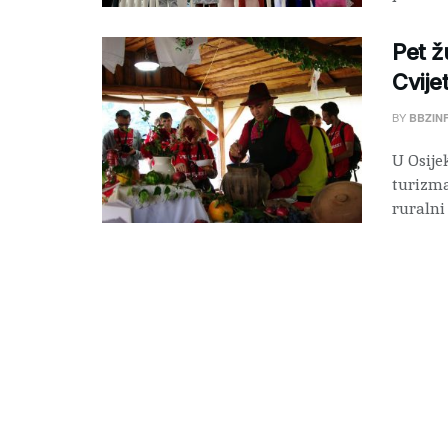
Pet ž
Cvije
BY
BBZIN
U Osije
turizma
ruralni 