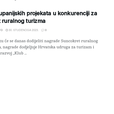
upanijskih projekata u konkurenciji za
t ruralnog turizma
30. STUDENOGA 2023.
FO
0
ku će se danas dodijeliti nagrade Suncokret ruralnog
, nagrade dodjeljuje Hrvatska udruga za turizam i
razvoj „Klub ...