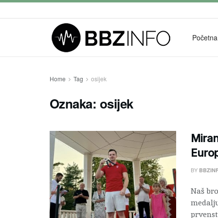
Početna
Home
Tag
osijek
Oznaka:
osijek
Miran
Euro
BY
BBZIN
Naš bro
medalj
prvenstv