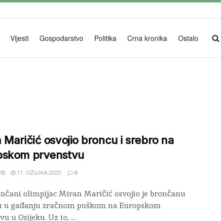
Vijesti
Gospodarstvo
Politika
Crna kronika
Ostalo
 Maričić osvojio broncu i srebro na
pskom prvenstvu
11. OŽUJKA 2025.
FO
0
nčani olimpijac Miran Maričić osvojio je brončanu
u u gađanju zračnom puškom na Europskom
u u Osijeku. Uz to, ...