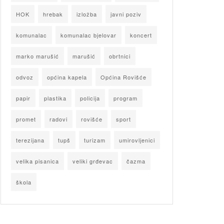
HOK
hrebak
izložba
javni poziv
komunalac
komunalac bjelovar
koncert
marko marušić
marušić
obrtnici
odvoz
općina kapela
Općina Rovišće
papir
plastika
policija
program
promet
radovi
rovišće
sport
terezijana
tupš
turizam
umirovljenici
velika pisanica
veliki grđevac
čazma
škola