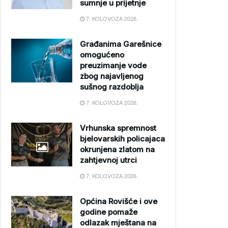
sumnje u prijetnje
7. KOLOVOZA 2026.
Građanima Garešnice
omogućeno
preuzimanje vode
zbog najavljenog
sušnog razdoblja
7. KOLOVOZA 2026.
Vrhunska spremnost
bjelovarskih policajaca
okrunjena zlatom na
zahtjevnoj utrci
7. KOLOVOZA 2026.
Općina Rovišće i ove
godine pomaže
odlazak mještana na