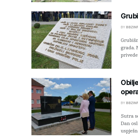
Grubi
BY
BBZIN
Grubišn
grada. 
privede
Obilj
opera
BY
BBZIN
Sutra s
Dan osl
uspješn