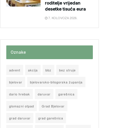
roditelje vrijedan
desetke tisuća eura
7. KOLOVOZA 2026.
Oznake
advent
akcija
bbz
bez struje
bjelovar
bjelovarsko-bilogorska županija
dario hrebak
daruvar
garešnica
glomazni otpad
Grad Bjelovar
grad daruvar
grad garešnica