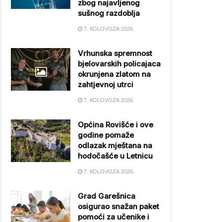
zbog najavljenog
sušnog razdoblja
7. KOLOVOZA 2026.
Vrhunska spremnost
bjelovarskih policajaca
okrunjena zlatom na
zahtjevnoj utrci
7. KOLOVOZA 2026.
Općina Rovišće i ove
godine pomaže
odlazak mještana na
hodočašće u Letnicu
7. KOLOVOZA 2026.
Grad Garešnica
osigurao snažan paket
pomoći za učenike i