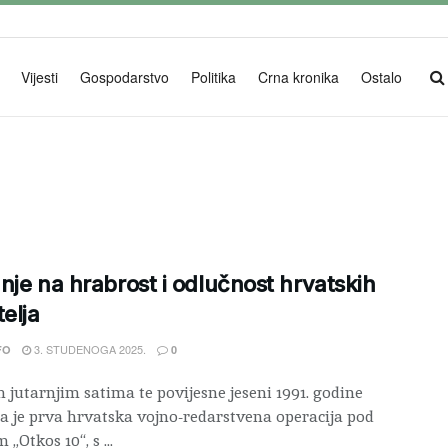
Vijesti
Gospodarstvo
Politika
Crna kronika
Ostalo
nje na hrabrost i odlučnost hrvatskih
telja
3. STUDENOGA 2025.
FO
0
 jutarnjim satima te povijesne jeseni 1991. godine
a je prva hrvatska vojno-redarstvena operacija pod
„Otkos 10“, s ...