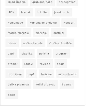
Grad Čazma
grubišno polje
hercegovac
HOK
hrebak
izložba
javni poziv
komunalac
komunalac bjelovar
koncert
marko marušić
marušić
obrtnici
odvoz
općina kapela
Općina Rovišće
papir
plastika
policija
program
promet
radovi
rovišće
sport
terezijana
tupš
turizam
umirovljenici
velika pisanica
veliki grđevac
čazma
škola