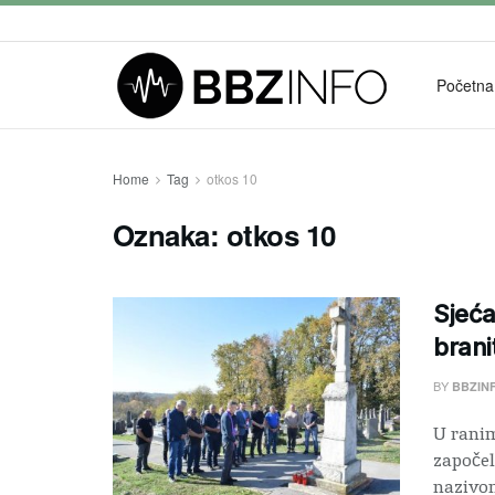
Početna
Home
Tag
otkos 10
Oznaka:
otkos 10
Sjeća
brani
BY
BBZIN
U ranim
započel
nazivom 