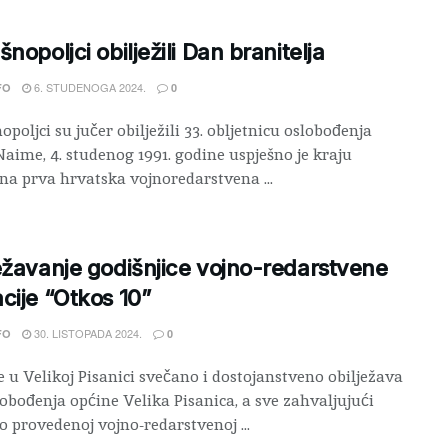
šnopoljci obilježili Dan branitelja
6. STUDENOGA 2024.
FO
0
opoljci su jučer obilježili 33. obljetnicu oslobođenja
Naime, 4. studenog 1991. godine uspješno je kraju
na prva hrvatska vojnoredarstvena ...
ežavanje godišnjice vojno-redarstvene
cije “Otkos 10”
30. LISTOPADA 2024.
FO
0
e u Velikoj Pisanici svečano i dostojanstveno obilježava
obođenja općine Velika Pisanica, a sve zahvaljujući
o provedenoj vojno-redarstvenoj ...