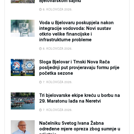
Bjelovarskom sajmu
8. KOLOVOZA 2026.
Voda u Bjelovaru poskupjela nakon
integracije vodovoda: Novi sustav
otkrio velike financijske i
infrastrukturne probleme
8. KOLOVOZA 2026.
Sloga Bjelovar i Trnski Nova Rača
posljednji put provjeravaju formu prije
početka sezone
7. KOLOVOZA 2026.
Tri bjelovarske ekipe kreću u borbu na
29. Maratonu lađa na Neretvi
7. KOLOVOZA 2026.
Načelniku Svetog Ivana Žabna
određene mjere opreza zbog sumnje u