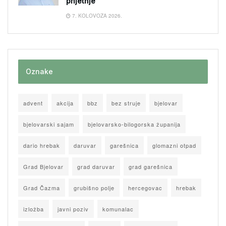
prijetnje
7. KOLOVOZA 2026.
Oznake
advent
akcija
bbz
bez struje
bjelovar
bjelovarski sajam
bjelovarsko-bilogorska županija
dario hrebak
daruvar
garešnica
glomazni otpad
Grad Bjelovar
grad daruvar
grad garešnica
Grad Čazma
grubišno polje
hercegovac
hrebak
izložba
javni poziv
komunalac