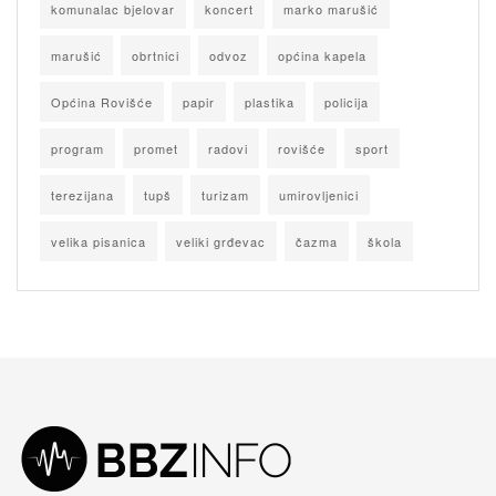
komunalac bjelovar
koncert
marko marušić
marušić
obrtnici
odvoz
općina kapela
Općina Rovišće
papir
plastika
policija
program
promet
radovi
rovišće
sport
terezijana
tupš
turizam
umirovljenici
velika pisanica
veliki grđevac
čazma
škola