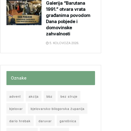
Galerija “Barutana
1991.” otvara vrata
građanima povodom
Dana pobjede i
domovinske
zahvalnosti
5. KOLOVOZA 2026.
Oznake
advent
akcija
bbz
bez struje
bjelovar
bjelovarsko-bilogorska županija
dario hrebak
daruvar
garešnica