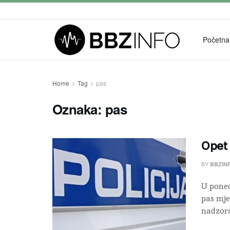
Početna
Home
Tag
pas
Oznaka:
pas
Opet 
BY
BBZIN
U poned
pas mje
nadzora,