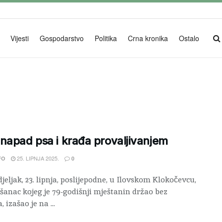
Vijesti
Gospodarstvo
Politika
Crna kronika
Ostalo
napad psa i krađa provaljivanjem
25. LIPNJA 2025.
FO
0
jeljak, 23. lipnja, poslijepodne, u Ilovskom Klokočevcu,
šanac kojeg je 79-godišnji mještanin držao bez
 izašao je na ...