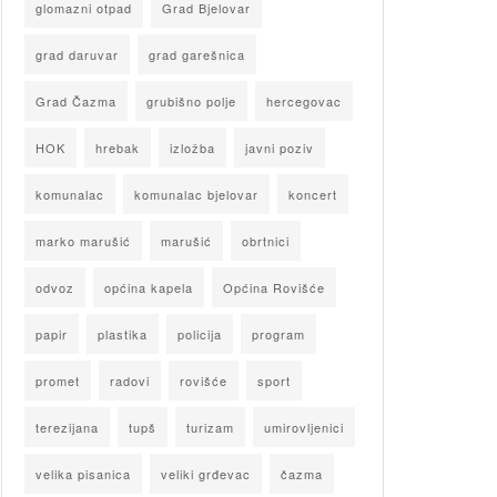
glomazni otpad
Grad Bjelovar
grad daruvar
grad garešnica
Grad Čazma
grubišno polje
hercegovac
HOK
hrebak
izložba
javni poziv
komunalac
komunalac bjelovar
koncert
marko marušić
marušić
obrtnici
odvoz
općina kapela
Općina Rovišće
papir
plastika
policija
program
promet
radovi
rovišće
sport
terezijana
tupš
turizam
umirovljenici
velika pisanica
veliki grđevac
čazma