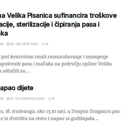
a Velika Pisanica sufinancira troškove
cije, sterilizacije i čipiranja pasa i
ka
26. VELJAČE 2025.
FO
0
 pod kontrolom imali razmnožavanje i smanjenje
apuštenih pasa i mačaka na području općine Velika
 odlučili su ...
apao dijete
20. STUDENOGA 2023.
FO
0
u, 18. studenoga, oko 13,30 sati, u Donjem Dragancu pas
ao iz dvorišta na cestu i napao 12-godišnjaka ...