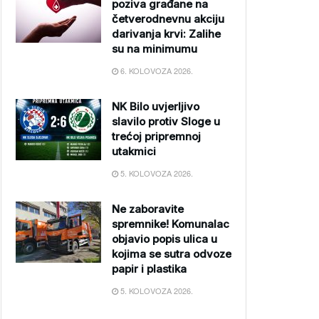
poziva građane na
četverodnevnu akciju
darivanja krvi: Zalihe
su na minimumu
6. KOLOVOZA 2026.
NK Bilo uvjerljivo
slavilo protiv Sloge u
trećoj pripremnoj
utakmici
5. KOLOVOZA 2026.
Ne zaboravite
spremnike! Komunalac
objavio popis ulica u
kojima se sutra odvoze
papir i plastika
5. KOLOVOZA 2026.