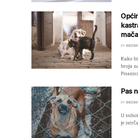
Općin
kastra
mača
BY
BBZIN
Kako bi
broja n
Pisanica
Pas n
BY
BBZIN
U subot
je istrč