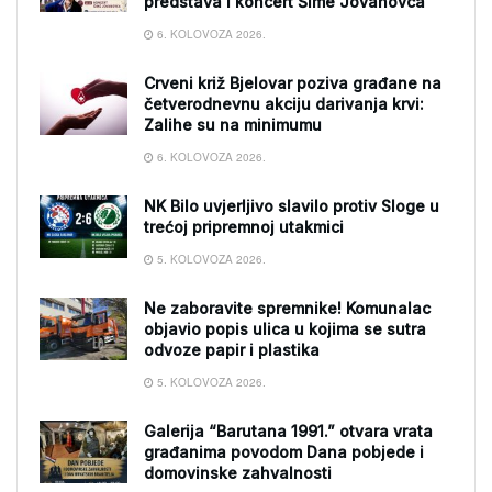
predstava i koncert Šime Jovanovca
6. KOLOVOZA 2026.
Crveni križ Bjelovar poziva građane na
četverodnevnu akciju darivanja krvi:
Zalihe su na minimumu
6. KOLOVOZA 2026.
NK Bilo uvjerljivo slavilo protiv Sloge u
trećoj pripremnoj utakmici
5. KOLOVOZA 2026.
Ne zaboravite spremnike! Komunalac
objavio popis ulica u kojima se sutra
odvoze papir i plastika
5. KOLOVOZA 2026.
Galerija “Barutana 1991.” otvara vrata
građanima povodom Dana pobjede i
domovinske zahvalnosti