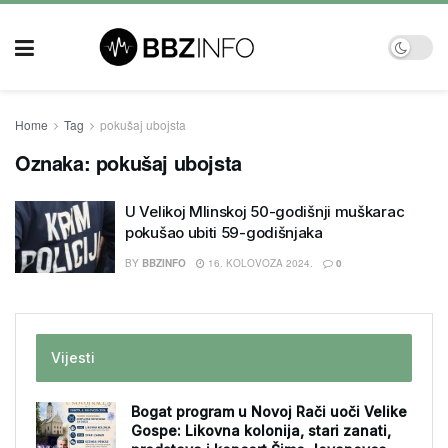
Home
Tag
pokušaj ubojsta
Oznaka:
pokušaj ubojsta
U Velikoj Mlinskoj 50-godišnji muškarac
pokušao ubiti 59-godišnjaka
BY
BBZINFO
16. KOLOVOZA 2024.
0
Vijesti
Bogat program u Novoj Rači uoči Velike
Gospe: Likovna kolonija, stari zanati,