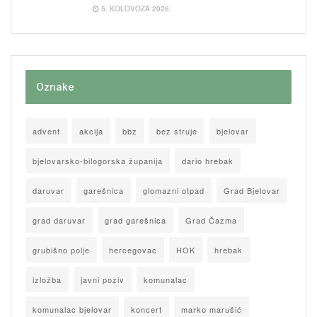
5. KOLOVOZA 2026.
Oznake
advent
akcija
bbz
bez struje
bjelovar
bjelovarsko-bilogorska županija
dario hrebak
daruvar
garešnica
glomazni otpad
Grad Bjelovar
grad daruvar
grad garešnica
Grad Čazma
grubišno polje
hercegovac
HOK
hrebak
izložba
javni poziv
komunalac
komunalac bjelovar
koncert
marko marušić