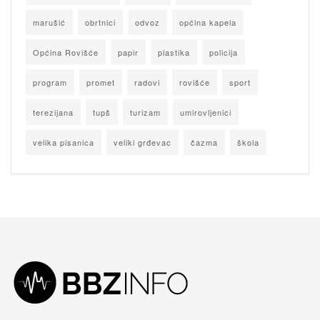
marušić
obrtnici
odvoz
općina kapela
Općina Rovišće
papir
plastika
policija
program
promet
radovi
rovišće
sport
terezijana
tupš
turizam
umirovljenici
velika pisanica
veliki grđevac
čazma
škola