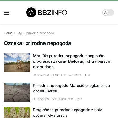
Home
Tag
prirodna nepogoda
Oznaka:
prirodna nepogoda
Marušić prirodnu nepogodu zbog suše
proglasio i za grad Bjelovar, rok za prijavu
osam dana
BY
BBZINFO
13. LISTOPADA 2025.
0
Prirodnu nepogodu Marušić proglasio i za
općinu Berek
BY
BBZINFO
9. RUJNA 2025.
0
Proglašena prirodna nepogoda za niz
općina i dva grada