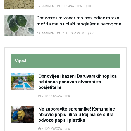
BY
BBZINFO
2. RUJNA 2025.
0
Daruvarskim voćarima posljedice mraza
možda malo ublaži proglašena nepogoda
BY
BBZINFO
27. LIPNJA 2025.
0
Vijesti
Obnovljeni bazeni Daruvarskih toplica
od danas ponovno otvoreni za
posjetitelje
7. KOLOVOZA 2026.
Ne zaboravite spremnike! Komunalac
objavio popis ulica u kojima se sutra
odvoze papir i plastika
6. KOLOVOZA 2026.