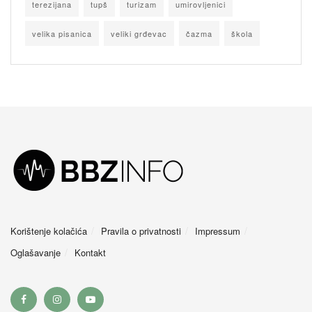
terezijana
tupš
turizam
umirovljenici
velika pisanica
veliki grđevac
čazma
škola
Korištenje kolačića
Pravila o privatnosti
Impressum
Oglašavanje
Kontakt