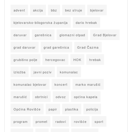
advent
akcija
bbz
bez struje
bjelovar
bjelovarsko-bilogorska županija
dario hrebak
daruvar
garešnica
glomazni otpad
Grad Bjelovar
grad daruvar
grad garešnica
Grad Čazma
grubišno polje
hercegovac
HOK
hrebak
izložba
javni poziv
komunalac
komunalac bjelovar
koncert
marko marušić
marušić
obrtnici
odvoz
općina kapela
Općina Rovišće
papir
plastika
policija
program
promet
radovi
rovišće
sport