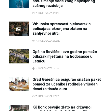
preuzimanje vode zbog najavljenog
sušnog razdoblja
7. KOLOVOZA 2026.
Vrhunska spremnost bjelovarskih
policajaca okrunjena zlatom na
zahtjevnoj utrci
7. KOLOVOZA 2026.
Općina Rovišće i ove godine pomaže
odlazak mještana na hodočašće u
Letnicu
7. KOLOVOZA 2026.
Grad Garešnica osigurao snažan paket
pomoći za učenike i roditelje vrijedan
desetke tisuća eura
7. KOLOVOZA 2026.
KK Borik osvojio zlato na državnoj