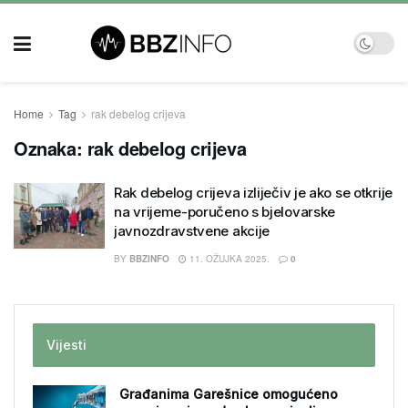
Home
Tag
rak debelog crijeva
Oznaka:
rak debelog crijeva
Rak debelog crijeva izliječiv je ako se otkrije
na vrijeme-poručeno s bjelovarske
javnozdravstvene akcije
BY
BBZINFO
11. OŽUJKA 2025.
0
Vijesti
Građanima Garešnice omogućeno