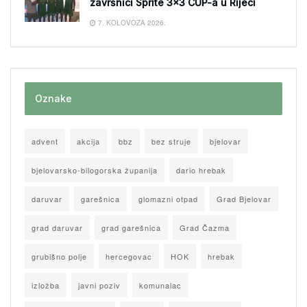
završnici Sprite 3×3 CUP-a u Rijeci
7. KOLOVOZA 2026.
Oznake
advent
akcija
bbz
bez struje
bjelovar
bjelovarsko-bilogorska županija
dario hrebak
daruvar
garešnica
glomazni otpad
Grad Bjelovar
grad daruvar
grad garešnica
Grad Čazma
grubišno polje
hercegovac
HOK
hrebak
izložba
javni poziv
komunalac