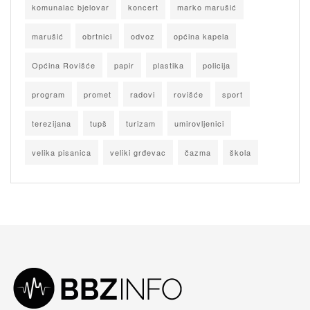
komunalac bjelovar
koncert
marko marušić
marušić
obrtnici
odvoz
općina kapela
Općina Rovišće
papir
plastika
policija
program
promet
radovi
rovišće
sport
terezijana
tupš
turizam
umirovljenici
velika pisanica
veliki grđevac
čazma
škola