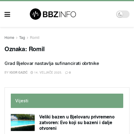
Home
Tag
Romil
Oznaka:
Romil
Grad Bjelovar nastavlja sufinancirati obrtnike
BY
IGOR GAZIĆ
14. VELJAČE 2025.
0
Vijesti
Veliki bazen u Bjelovaru privremeno
zatvoren: Evo koji su bazeni i dalje
otvoreni