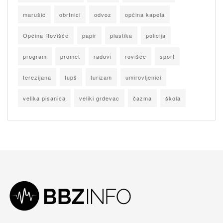
marušić
obrtnici
odvoz
općina kapela
Općina Rovišće
papir
plastika
policija
program
promet
radovi
rovišće
sport
terezijana
tupš
turizam
umirovljenici
velika pisanica
veliki grđevac
čazma
škola