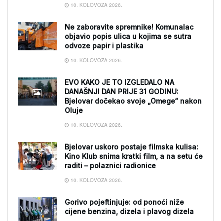
10. KOLOVOZA 2026.
Ne zaboravite spremnike! Komunalac
objavio popis ulica u kojima se sutra
odvoze papir i plastika
10. KOLOVOZA 2026.
EVO KAKO JE TO IZGLEDALO NA
DANAŠNJI DAN PRIJE 31 GODINU:
Bjelovar dočekao svoje „Omege“ nakon
Oluje
10. KOLOVOZA 2026.
Bjelovar uskoro postaje filmska kulisa:
Kino Klub snima kratki film, a na setu će
raditi – polaznici radionice
10. KOLOVOZA 2026.
Gorivo pojeftinjuje: od ponoći niže
cijene benzina, dizela i plavog dizela