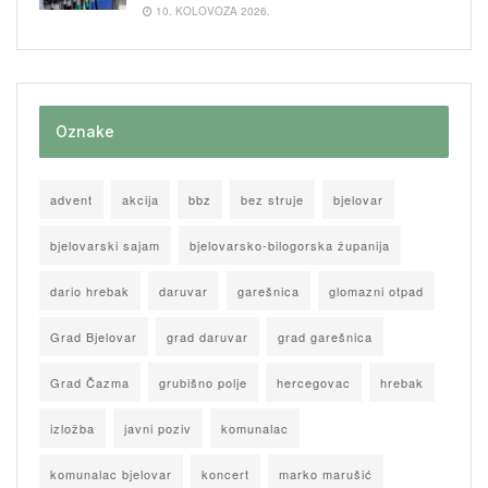
10. KOLOVOZA 2026.
Oznake
advent
akcija
bbz
bez struje
bjelovar
bjelovarski sajam
bjelovarsko-bilogorska županija
dario hrebak
daruvar
garešnica
glomazni otpad
Grad Bjelovar
grad daruvar
grad garešnica
Grad Čazma
grubišno polje
hercegovac
hrebak
izložba
javni poziv
komunalac
komunalac bjelovar
koncert
marko marušić