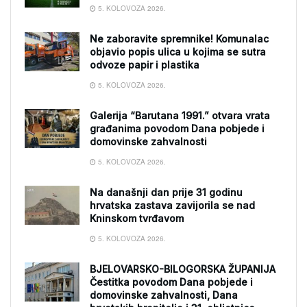
5. KOLOVOZA 2026.
Ne zaboravite spremnike! Komunalac
objavio popis ulica u kojima se sutra
odvoze papir i plastika
5. KOLOVOZA 2026.
Galerija “Barutana 1991.” otvara vrata
građanima povodom Dana pobjede i
domovinske zahvalnosti
5. KOLOVOZA 2026.
Na današnji dan prije 31 godinu
hrvatska zastava zavijorila se nad
Kninskom tvrđavom
5. KOLOVOZA 2026.
BJELOVARSKO-BILOGORSKA ŽUPANIJA
Čestitka povodom Dana pobjede i
domovinske zahvalnosti, Dana