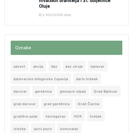
hrvatskih branitelja i 31. obljetnice
Oluje
5. KOLOVOZA 2026.
Oznake
advent
akcija
bbz
bez struje
bjelovar
bjelovarsko-bilogorska županija
dario hrebak
daruvar
garešnica
glomazni otpad
Grad Bjelovar
grad daruvar
grad garešnica
Grad Čazma
grubišno polje
hercegovac
HOK
hrebak
izložba
javni poziv
komunalac