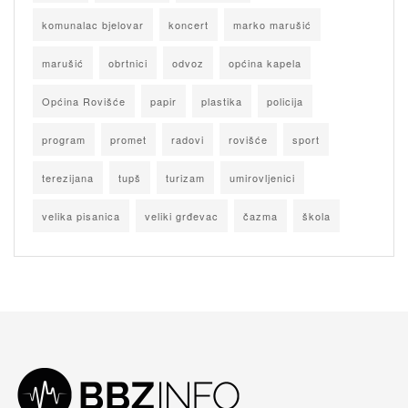
komunalac bjelovar
koncert
marko marušić
marušić
obrtnici
odvoz
općina kapela
Općina Rovišće
papir
plastika
policija
program
promet
radovi
rovišće
sport
terezijana
tupš
turizam
umirovljenici
velika pisanica
veliki grđevac
čazma
škola