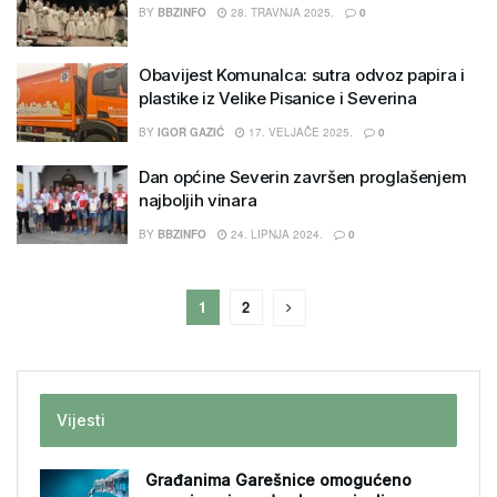
BY
BBZINFO
28. TRAVNJA 2025.
0
Obavijest Komunalca: sutra odvoz papira i
plastike iz Velike Pisanice i Severina
BY
IGOR GAZIĆ
17. VELJAČE 2025.
0
Dan općine Severin završen proglašenjem
najboljih vinara
BY
BBZINFO
24. LIPNJA 2024.
0
1
2
Vijesti
Građanima Garešnice omogućeno