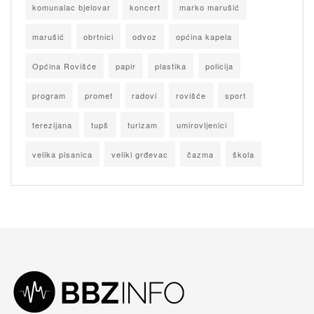
komunalac bjelovar
koncert
marko marušić
marušić
obrtnici
odvoz
općina kapela
Općina Rovišće
papir
plastika
policija
program
promet
radovi
rovišće
sport
terezijana
tupš
turizam
umirovljenici
velika pisanica
veliki grđevac
čazma
škola