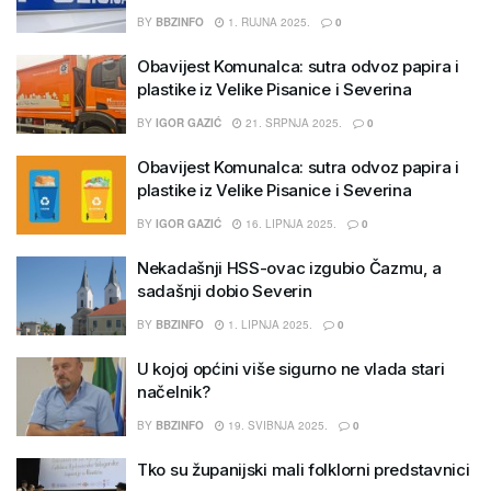
BY
BBZINFO
1. RUJNA 2025.
0
Obavijest Komunalca: sutra odvoz papira i
plastike iz Velike Pisanice i Severina
BY
IGOR GAZIĆ
21. SRPNJA 2025.
0
Obavijest Komunalca: sutra odvoz papira i
plastike iz Velike Pisanice i Severina
BY
IGOR GAZIĆ
16. LIPNJA 2025.
0
Nekadašnji HSS-ovac izgubio Čazmu, a
sadašnji dobio Severin
BY
BBZINFO
1. LIPNJA 2025.
0
U kojoj općini više sigurno ne vlada stari
načelnik?
BY
BBZINFO
19. SVIBNJA 2025.
0
Tko su županijski mali folklorni predstavnici