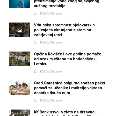
preuzimanje vode zbog najavljenog
sušnog razdoblja
7. KOLOVOZA 2026.
Vrhunska spremnost bjelovarskih
policajaca okrunjena zlatom na
zahtjevnoj utrci
7. KOLOVOZA 2026.
Općina Rovišće i ove godine pomaže
odlazak mještana na hodočašće u
Letnicu
7. KOLOVOZA 2026.
Grad Garešnica osigurao snažan paket
pomoći za učenike i roditelje vrijedan
desetke tisuća eura
7. KOLOVOZA 2026.
KK Borik osvojio zlato na državnoj