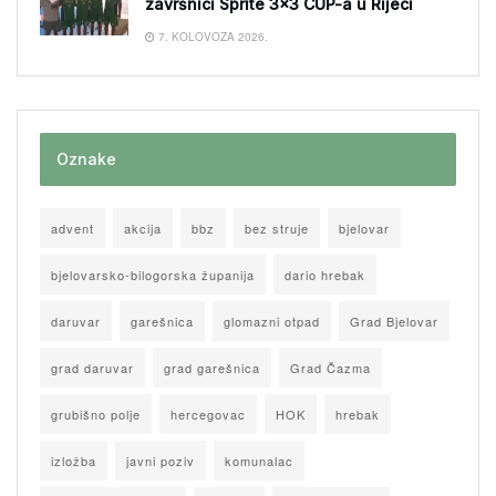
završnici Sprite 3×3 CUP-a u Rijeci
7. KOLOVOZA 2026.
Oznake
advent
akcija
bbz
bez struje
bjelovar
bjelovarsko-bilogorska županija
dario hrebak
daruvar
garešnica
glomazni otpad
Grad Bjelovar
grad daruvar
grad garešnica
Grad Čazma
grubišno polje
hercegovac
HOK
hrebak
izložba
javni poziv
komunalac