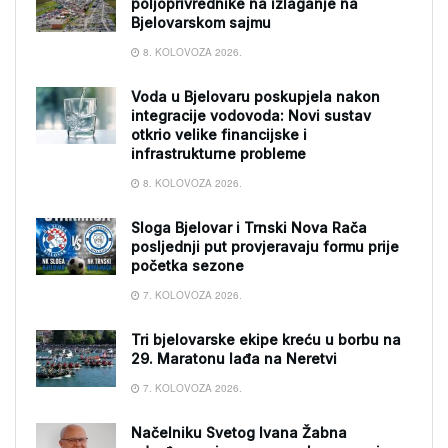
poljoprivrednike na izlaganje na
Bjelovarskom sajmu
8. KOLOVOZA 2026.
Voda u Bjelovaru poskupjela nakon
integracije vodovoda: Novi sustav
otkrio velike financijske i
infrastrukturne probleme
8. KOLOVOZA 2026.
Sloga Bjelovar i Trnski Nova Rača
posljednji put provjeravaju formu prije
početka sezone
7. KOLOVOZA 2026.
Tri bjelovarske ekipe kreću u borbu na
29. Maratonu lađa na Neretvi
7. KOLOVOZA 2026.
Načelniku Svetog Ivana Žabna