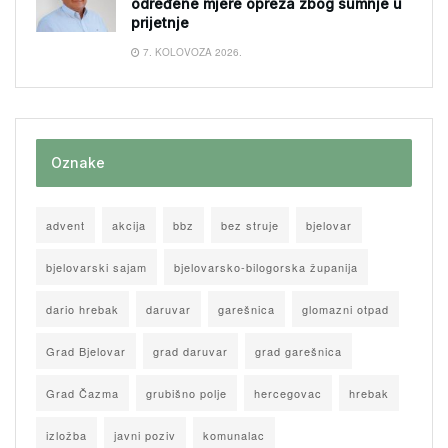
određene mjere opreza zbog sumnje u
prijetnje
7. KOLOVOZA 2026.
Oznake
advent
akcija
bbz
bez struje
bjelovar
bjelovarski sajam
bjelovarsko-bilogorska županija
dario hrebak
daruvar
garešnica
glomazni otpad
Grad Bjelovar
grad daruvar
grad garešnica
Grad Čazma
grubišno polje
hercegovac
hrebak
izložba
javni poziv
komunalac