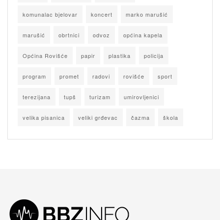
komunalac bjelovar
koncert
marko marušić
marušić
obrtnici
odvoz
općina kapela
Općina Rovišće
papir
plastika
policija
program
promet
radovi
rovišće
sport
terezijana
tupš
turizam
umirovljenici
velika pisanica
veliki grđevac
čazma
škola