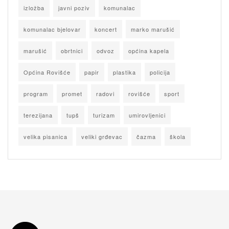
izložba
javni poziv
komunalac
komunalac bjelovar
koncert
marko marušić
marušić
obrtnici
odvoz
općina kapela
Općina Rovišće
papir
plastika
policija
program
promet
radovi
rovišće
sport
terezijana
tupš
turizam
umirovljenici
velika pisanica
veliki grđevac
čazma
škola