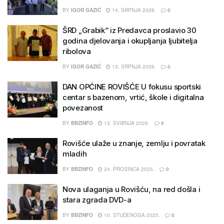
BY
IGOR GAZIĆ
14. SRPNJA 2026.
0
ŠRD „Grabik“ iz Predavca proslavio 30
godina djelovanja i okupljanja ljubitelja
ribolova
BY
IGOR GAZIĆ
13. SRPNJA 2026.
0
DAN OPĆINE ROVIŠĆE U fokusu sportski
centar s bazenom, vrtić, škole i digitalna
povezanost
BY
BBZINFO
13. SVIBNJA 2026.
0
Rovišće ulaže u znanje, zemlju i povratak
mladih
BY
BBZINFO
24. PROSINCA 2025.
0
Nova ulaganja u Rovišću, na red došla i
stara zgrada DVD-a
BY
BBZINFO
10. STUDENOGA 2025.
0