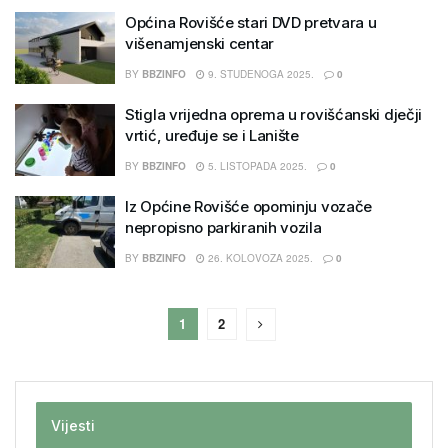
Općina Rovišće stari DVD pretvara u
višenamjenski centar
BY
BBZINFO
9. STUDENOGA 2025.
0
Stigla vrijedna oprema u rovišćanski dječji
vrtić, uređuje se i Lanište
BY
BBZINFO
5. LISTOPADA 2025.
0
Iz Općine Rovišće opominju vozače
nepropisno parkiranih vozila
BY
BBZINFO
26. KOLOVOZA 2025.
0
1
2
Vijesti