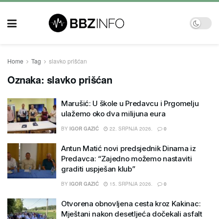
Home
Tag
slavko prišćan
Oznaka:
slavko prišćan
Marušić: U škole u Predavcu i Prgomelju
ulažemo oko dva milijuna eura
BY
IGOR GAZIĆ
22. SRPNJA 2026.
0
Antun Matić novi predsjednik Dinama iz
Predavca: “Zajedno možemo nastaviti
graditi uspješan klub”
BY
IGOR GAZIĆ
15. SRPNJA 2026.
0
Otvorena obnovljena cesta kroz Kakinac:
Mještani nakon desetljeća dočekali asfalt