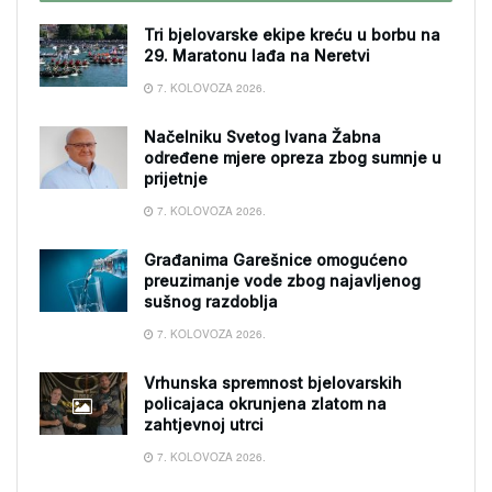
Tri bjelovarske ekipe kreću u borbu na
29. Maratonu lađa na Neretvi
7. KOLOVOZA 2026.
Načelniku Svetog Ivana Žabna
određene mjere opreza zbog sumnje u
prijetnje
7. KOLOVOZA 2026.
Građanima Garešnice omogućeno
preuzimanje vode zbog najavljenog
sušnog razdoblja
7. KOLOVOZA 2026.
Vrhunska spremnost bjelovarskih
policajaca okrunjena zlatom na
zahtjevnoj utrci
7. KOLOVOZA 2026.