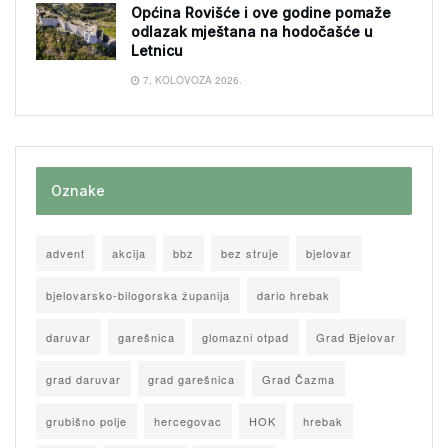
Općina Rovišće i ove godine pomaže
odlazak mještana na hodočašće u
Letnicu
7. KOLOVOZA 2026.
Oznake
advent
akcija
bbz
bez struje
bjelovar
bjelovarsko-bilogorska županija
dario hrebak
daruvar
garešnica
glomazni otpad
Grad Bjelovar
grad daruvar
grad garešnica
Grad Čazma
grubišno polje
hercegovac
HOK
hrebak