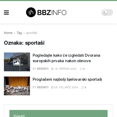
Home
Tag
sportaši
Oznaka:
sportaši
Pogledajte kako će izgledati Dvorana
europskih prvaka nakon obnove
BY
BBZINFO
18. SRPNJA 2025.
0
Proglašeni najbolji bjelovarski sportaši
BY
BBZINFO
28. VELJAČE 2024.
0
Vijesti