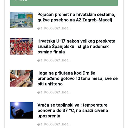
Pojačan promet na hrvatskim cestama,
gužve posebno na A2 Zagreb–Macelj
9. KOLOVOZA 2026.
Hrvatska U-17 nakon velikog preokreta
srušila Španjolsku i stigla nadomak
osmine finala
9. KOLOVOZA 2026.
Ilegalna pršutana kod Drniša:
pronađeno gotovo 10 tona mesa, sve će
biti uništeno
9. KOLOVOZA 2026.
Vraća se toplinski val: temperature
ponovno do 37 °C, na snazi crvena
upozorenja
9. KOLOVOZA 2026.