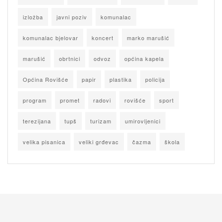
izložba
javni poziv
komunalac
komunalac bjelovar
koncert
marko marušić
marušić
obrtnici
odvoz
općina kapela
Općina Rovišće
papir
plastika
policija
program
promet
radovi
rovišće
sport
terezijana
tupš
turizam
umirovljenici
velika pisanica
veliki grđevac
čazma
škola