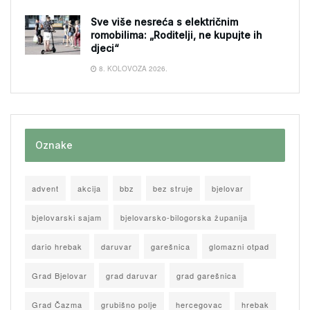
Sve više nesreća s električnim
romobilima: „Roditelji, ne kupujte ih
djeci“
8. KOLOVOZA 2026.
Oznake
advent
akcija
bbz
bez struje
bjelovar
bjelovarski sajam
bjelovarsko-bilogorska županija
dario hrebak
daruvar
garešnica
glomazni otpad
Grad Bjelovar
grad daruvar
grad garešnica
Grad Čazma
grubišno polje
hercegovac
hrebak