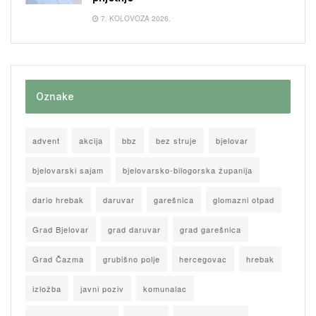
7. KOLOVOZA 2026.
Oznake
advent
akcija
bbz
bez struje
bjelovar
bjelovarski sajam
bjelovarsko-bilogorska županija
dario hrebak
daruvar
garešnica
glomazni otpad
Grad Bjelovar
grad daruvar
grad garešnica
Grad Čazma
grubišno polje
hercegovac
hrebak
izložba
javni poziv
komunalac