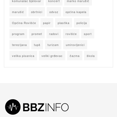
komunalac bjelovar
koncert
marko marušić
marušić
obrtnici
odvoz
općina kapela
Općina Rovišće
papir
plastika
policija
program
promet
radovi
rovišće
sport
terezijana
tupš
turizam
umirovljenici
velika pisanica
veliki grđevac
čazma
škola