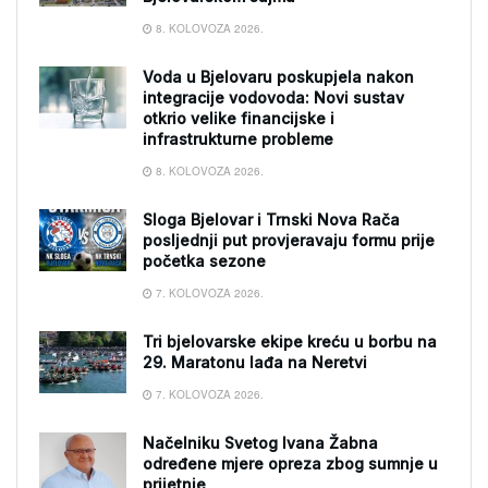
8. KOLOVOZA 2026.
Voda u Bjelovaru poskupjela nakon
integracije vodovoda: Novi sustav
otkrio velike financijske i
infrastrukturne probleme
8. KOLOVOZA 2026.
Sloga Bjelovar i Trnski Nova Rača
posljednji put provjeravaju formu prije
početka sezone
7. KOLOVOZA 2026.
Tri bjelovarske ekipe kreću u borbu na
29. Maratonu lađa na Neretvi
7. KOLOVOZA 2026.
Načelniku Svetog Ivana Žabna
određene mjere opreza zbog sumnje u
prijetnje