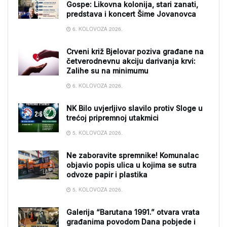
Gospe: Likovna kolonija, stari zanati,
predstava i koncert Šime Jovanovca
6. KOLOVOZA 2026.
Crveni križ Bjelovar poziva građane na
četverodnevnu akciju darivanja krvi:
Zalihe su na minimumu
6. KOLOVOZA 2026.
NK Bilo uvjerljivo slavilo protiv Sloge u
trećoj pripremnoj utakmici
5. KOLOVOZA 2026.
Ne zaboravite spremnike! Komunalac
objavio popis ulica u kojima se sutra
odvoze papir i plastika
5. KOLOVOZA 2026.
Galerija “Barutana 1991.” otvara vrata
građanima povodom Dana pobjede i