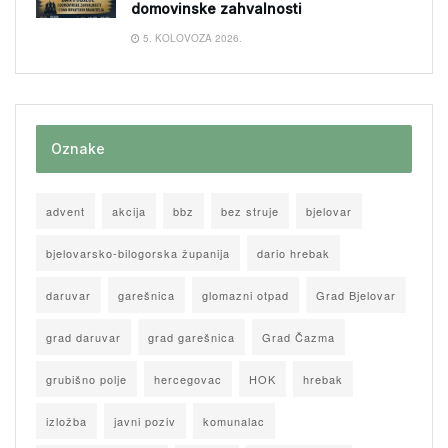
domovinske zahvalnosti
5. KOLOVOZA 2026.
Oznake
advent
akcija
bbz
bez struje
bjelovar
bjelovarsko-bilogorska županija
dario hrebak
daruvar
garešnica
glomazni otpad
Grad Bjelovar
grad daruvar
grad garešnica
Grad Čazma
grubišno polje
hercegovac
HOK
hrebak
izložba
javni poziv
komunalac