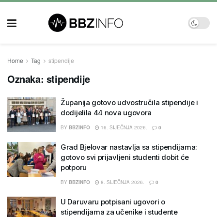
Home
Tag
stipendije
Oznaka:
stipendije
Županija gotovo udvostručila stipendije i
dodijelila 44 nova ugovora
BY
BBZINFO
16. SIJEČNJA 2026.
0
Grad Bjelovar nastavlja sa stipendijama:
gotovo svi prijavljeni studenti dobit će
potporu
BY
BBZINFO
8. SIJEČNJA 2026.
0
U Daruvaru potpisani ugovori o
stipendijama za učenike i studente