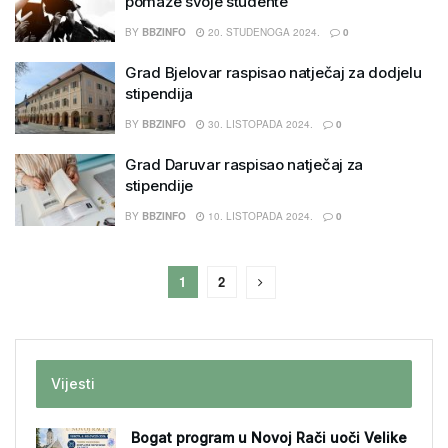
pomaže svoje studente
BY
BBZINFO
20. STUDENOGA 2024.
0
Grad Bjelovar raspisao natječaj za dodjelu
stipendija
BY
BBZINFO
30. LISTOPADA 2024.
0
Grad Daruvar raspisao natječaj za
stipendije
BY
BBZINFO
10. LISTOPADA 2024.
0
1
2
Vijesti
Bogat program u Novoj Rači uoči Velike