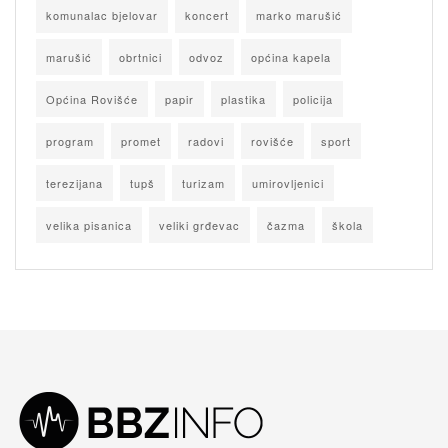
komunalac bjelovar
koncert
marko marušić
marušić
obrtnici
odvoz
općina kapela
Općina Rovišće
papir
plastika
policija
program
promet
radovi
rovišće
sport
terezijana
tupš
turizam
umirovljenici
velika pisanica
veliki grđevac
čazma
škola