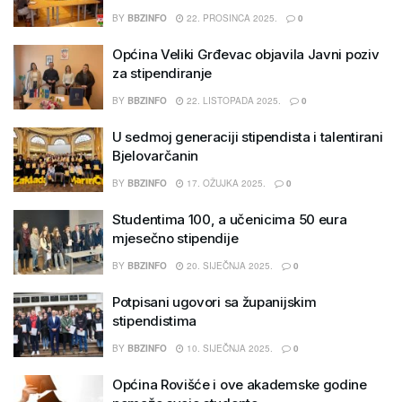
BY
BBZINFO
22. PROSINCA 2025.
0
Općina Veliki Grđevac objavila Javni poziv
za stipendiranje
BY
BBZINFO
22. LISTOPADA 2025.
0
U sedmoj generaciji stipendista i talentirani
Bjelovarčanin
BY
BBZINFO
17. OŽUJKA 2025.
0
Studentima 100, a učenicima 50 eura
mjesečno stipendije
BY
BBZINFO
20. SIJEČNJA 2025.
0
Potpisani ugovori sa županijskim
stipendistima
BY
BBZINFO
10. SIJEČNJA 2025.
0
Općina Rovišće i ove akademske godine