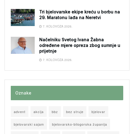
Tri bjelovarske ekipe kreću u borbu na
29. Maratonu lađa na Neretvi
7. KOLOVOZA 2026.
Načelniku Svetog Ivana Žabna
određene mjere opreza zbog sumnje u
prijetnje
7. KOLOVOZA 2026.
Oznake
advent
akcija
bbz
bez struje
bjelovar
bjelovarski sajam
bjelovarsko-bilogorska županija