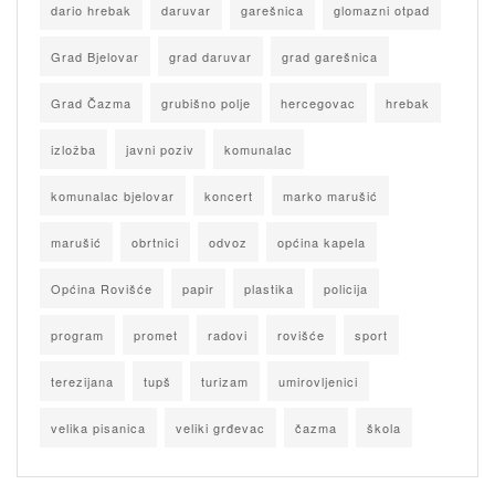
dario hrebak
daruvar
garešnica
glomazni otpad
Grad Bjelovar
grad daruvar
grad garešnica
Grad Čazma
grubišno polje
hercegovac
hrebak
izložba
javni poziv
komunalac
komunalac bjelovar
koncert
marko marušić
marušić
obrtnici
odvoz
općina kapela
Općina Rovišće
papir
plastika
policija
program
promet
radovi
rovišće
sport
terezijana
tupš
turizam
umirovljenici
velika pisanica
veliki grđevac
čazma
škola