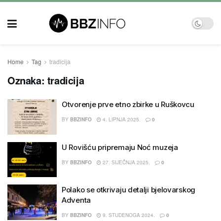
Home
Tag
tradicija
Oznaka:
tradicija
Otvorenje prve etno zbirke u Ruškovcu
BY
BBZINFO
4. LIPNJA 2025.
0
U Rovišću pripremaju Noć muzeja
BY
BBZINFO
27. SIJEČNJA 2025.
0
Polako se otkrivaju detalji bjelovarskog
Adventa
BY
BBZINFO
9. STUDENOGA 2024.
0