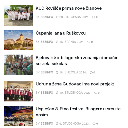
KUD Rovišće prima nove članove
BY
BBZINFO
28. LISTOPADA 2024.
0
Čupanje lana u Ruškovcu
BY
BBZINFO
16. SRPNJA 2024.
0
Bjelovarsko-bilogorska županija domaćin
susreta sokolara
BY
BBZINFO
18. SIJEČNJA 2024.
0
Udruga žena Gudovac ima novi projekt
BY
BBZINFO
10. STUDENOGA 2023.
0
Uspješan 8. Etno festival Bilogoro u srcu te
nosim
BY
BBZINFO
6. STUDENOGA 2023.
0