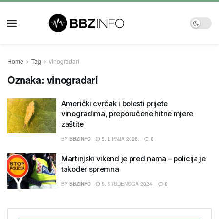
Home
Tag
vinogradari
Oznaka:
vinogradari
Američki cvrčak i bolesti prijete
vinogradima, preporučene hitne mjere
zaštite
BY
BBZINFO
5. LIPNJA 2026.
0
Martinjski vikend je pred nama – policija je
također spremna
BY
BBZINFO
8. STUDENOGA 2024.
0