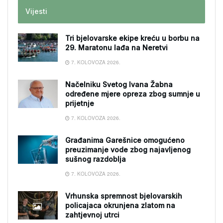
Vijesti
Tri bjelovarske ekipe kreću u borbu na
29. Maratonu lađa na Neretvi
7. KOLOVOZA 2026.
Načelniku Svetog Ivana Žabna
određene mjere opreza zbog sumnje u
prijetnje
7. KOLOVOZA 2026.
Građanima Garešnice omogućeno
preuzimanje vode zbog najavljenog
sušnog razdoblja
7. KOLOVOZA 2026.
Vrhunska spremnost bjelovarskih
policajaca okrunjena zlatom na
zahtjevnoj utrci