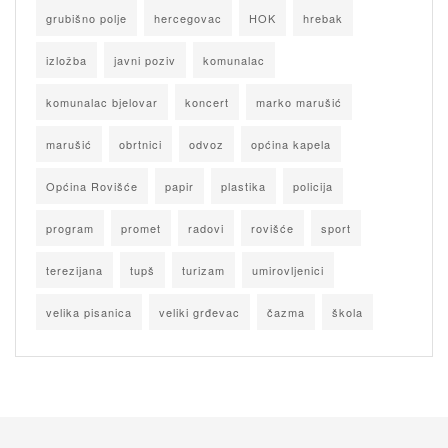
grubišno polje
hercegovac
HOK
hrebak
izložba
javni poziv
komunalac
komunalac bjelovar
koncert
marko marušić
marušić
obrtnici
odvoz
općina kapela
Općina Rovišće
papir
plastika
policija
program
promet
radovi
rovišće
sport
terezijana
tupš
turizam
umirovljenici
velika pisanica
veliki grđevac
čazma
škola