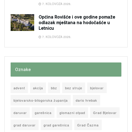
7. KOLOVOZA 2026.
Općina Rovišće i ove godine pomaže
odlazak mještana na hodočašće u
Letnicu
7. KOLOVOZA 2026.
Oznake
advent
akcija
bbz
bez struje
bjelovar
bjelovarsko-bilogorska županija
dario hrebak
daruvar
garešnica
glomazni otpad
Grad Bjelovar
grad daruvar
grad garešnica
Grad Čazma