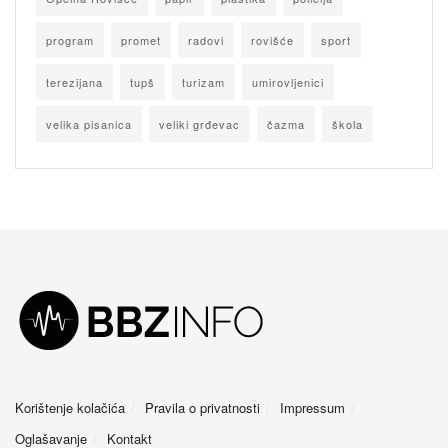
program
promet
radovi
rovišće
sport
terezijana
tupš
turizam
umirovljenici
velika pisanica
veliki grđevac
čazma
škola
Korištenje kolačića
Pravila o privatnosti
Impressum
Oglašavanje
Kontakt