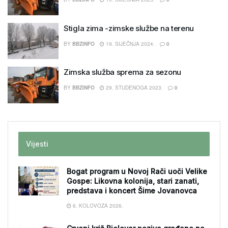
Stigla zima -zimske službe na terenu
BY
BBZINFO
19. SIJEČNJA 2024.
0
Zimska služba sprema za sezonu
BY
BBZINFO
29. STUDENOGA 2023.
0
Vijesti
Bogat program u Novoj Rači uoči Velike
Gospe: Likovna kolonija, stari zanati,
predstava i koncert Šime Jovanovca
6. KOLOVOZA 2026.