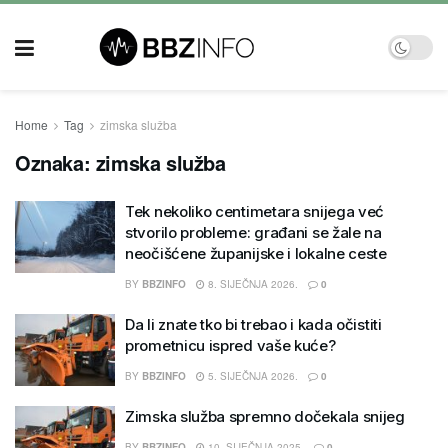
Home
Tag
zimska služba
Oznaka:
zimska služba
Tek nekoliko centimetara snijega već
stvorilo probleme: građani se žale na
neočišćene županijske i lokalne ceste
BY
BBZINFO
8. SIJEČNJA 2026.
0
Da li znate tko bi trebao i kada očistiti
prometnicu ispred vaše kuće?
BY
BBZINFO
5. SIJEČNJA 2026.
0
Zimska služba spremno dočekala snijeg
BY
BBZINFO
10. SIJEČNJA 2025.
0