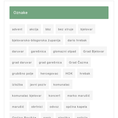
Oznake
advent
akcija
bbz
bez struje
bjelovar
bjelovarsko-bilogorska županija
dario hrebak
daruvar
garešnica
glomazni otpad
Grad Bjelovar
grad daruvar
grad garešnica
Grad Čazma
grubišno polje
hercegovac
HOK
hrebak
izložba
javni poziv
komunalac
komunalac bjelovar
koncert
marko marušić
marušić
obrtnici
odvoz
općina kapela
Općina Rovišće
papir
plastika
policija