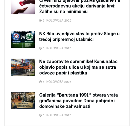
Crveni križ Bjelovar poziva građane na
četverodnevnu akciju darivanja krvi:
Zalihe su na minimumu
6. KOLOVOZA 2026.
NK Bilo uvjerljivo slavilo protiv Sloge u
trećoj pripremnoj utakmici
5. KOLOVOZA 2026.
Ne zaboravite spremnike! Komunalac
objavio popis ulica u kojima se sutra
odvoze papir i plastika
5. KOLOVOZA 2026.
Galerija “Barutana 1991.” otvara vrata
građanima povodom Dana pobjede i
domovinske zahvalnosti
5. KOLOVOZA 2026.