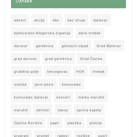
Oznake
advent
akcija
bbz
bez struje
bjelovar
bjelovarsko-bilogorska županija
dario hrebak
daruvar
garešnica
glomazni otpad
Grad Bjelovar
grad daruvar
grad garešnica
Grad Čazma
grubišno polje
hercegovac
HOK
hrebak
izložba
javni poziv
komunalac
komunalac bjelovar
koncert
marko marušić
marušić
obrtnici
odvoz
općina kapela
Općina Rovišće
papir
plastika
policija
program
promet
radovi
rovišće
sport