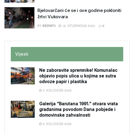
Bjelovarčani će se i ove godine pokloniti
žrtvi Vukovara
BY
BBZINFO
16. STUDENOGA 2023.
0
Vijesti
Ne zaboravite spremnike! Komunalac
objavio popis ulica u kojima se sutra
odvoze papir i plastika
5. KOLOVOZA 2026.
Galerija “Barutana 1991.” otvara vrata
građanima povodom Dana pobjede i
domovinske zahvalnosti
5. KOLOVOZA 2026.