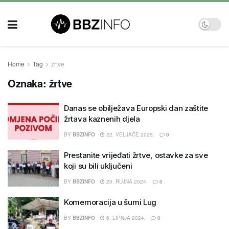
Home
Tag
žrtve
Oznaka:
žrtve
Danas se obilježava Europski dan zaštite
žrtava kaznenih djela
BY
BBZINFO
22. VELJAČE 2025.
0
Prestanite vrijeđati žrtve, ostavke za sve
koji su bili uključeni
BY
BBZINFO
20. RUJNA 2024.
0
Komemoracija u šumi Lug
BY
BBZINFO
6. LIPNJA 2024.
0