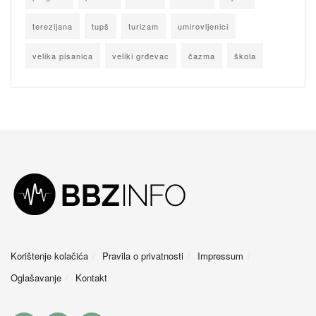
terezijana
tupš
turizam
umirovljenici
velika pisanica
veliki grđevac
čazma
škola
Korištenje kolačića
Pravila o privatnosti
Impressum
Oglašavanje
Kontakt