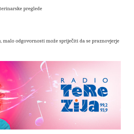
eterinarske preglede
su, malo odgovornosti može spriječiti da se praznovjerje