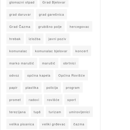
glomazni otpad
Grad Bjelovar
grad daruvar
grad garešnica
Grad Čazma
grubišno polje
hercegovac
hrebak
izložba
javni poziv
komunalac
komunalac bjelovar
koncert
marko marušić
marušić
obrtnici
odvoz
općina kapela
Općina Rovišće
papir
plastika
policija
program
promet
radovi
rovišće
sport
terezijana
tupš
turizam
umirovljenici
velika pisanica
veliki grđevac
čazma