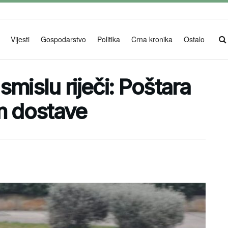
Vijesti
Gospodarstvo
Politika
Crna kronika
Ostalo
mislu riječi: Poštara
m dostave