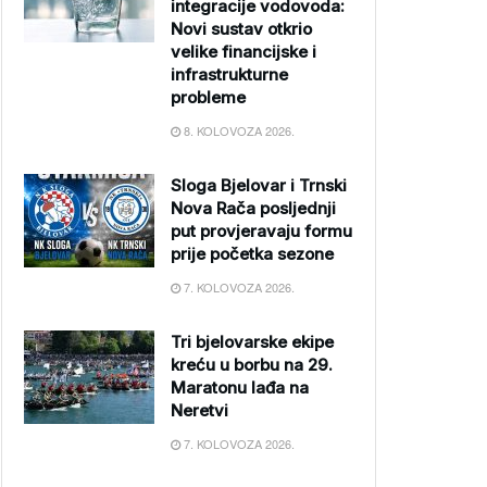
integracije vodovoda:
Novi sustav otkrio
velike financijske i
infrastrukturne
probleme
8. KOLOVOZA 2026.
Sloga Bjelovar i Trnski
Nova Rača posljednji
put provjeravaju formu
prije početka sezone
7. KOLOVOZA 2026.
Tri bjelovarske ekipe
kreću u borbu na 29.
Maratonu lađa na
Neretvi
7. KOLOVOZA 2026.