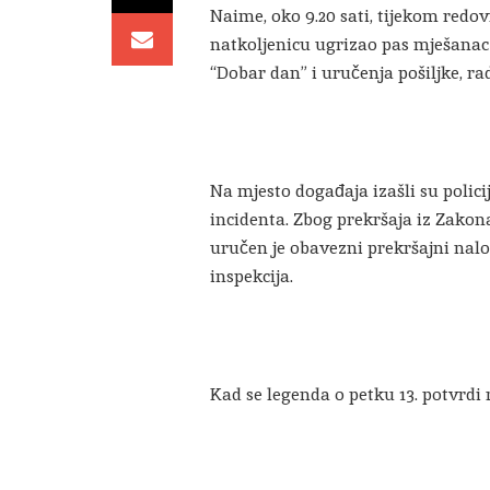
Naime, oko 9.20 sati, tijekom redovn
natkoljenicu ugrizao pas mješanac
“Dobar dan” i uručenja pošiljke, rad
Na mjesto događaja izašli su policij
incidenta. Zbog prekršaja iz Zakon
uručen je obavezni prekršajni nalo
inspekcija.
Kad se legenda o petku 13. potvrdi