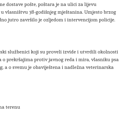
e dostave pošte, poštara je na ulici za lijevu
 u vlasništvu 38-godišnjeg mještanina. Umjesto brzog
no jutro završilo je ozljedom i intervencijom policije.
ski službenici koji su proveli izvide i utvrdili okolnosti
a o prekršajima protiv javnog reda i mira, vlasniku psa
g, a o svemu je obaviještena i nadležna veterinarska
 na terenu