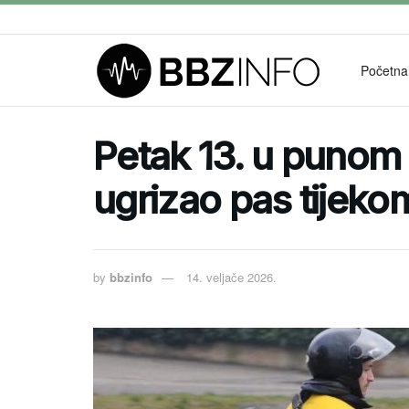
Početna
Petak 13. u punom s
ugrizao pas tijeko
by
bbzinfo
14. veljače 2026.