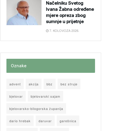
Načelniku Svetog
Ivana Žabna određene
mjere opreza zbog
sumnje u prijetnje
7. KOLOVOZA 2026.
Oznake
advent
akcija
bbz
bez struje
bjelovar
bjelovarski sajam
bjelovarsko-bilogorska županija
dario hrebak
daruvar
garešnica