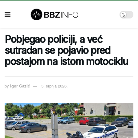
Pobjegao policiji, a već
sutradan se pojavio pred
postajom na istom motociklu
by
Igor Gazić
5. srpnja 2026.