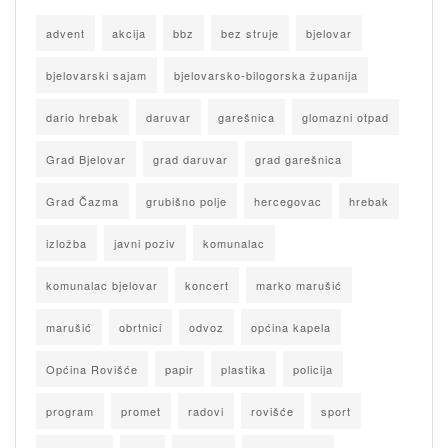
advent
akcija
bbz
bez struje
bjelovar
bjelovarski sajam
bjelovarsko-bilogorska županija
dario hrebak
daruvar
garešnica
glomazni otpad
Grad Bjelovar
grad daruvar
grad garešnica
Grad Čazma
grubišno polje
hercegovac
hrebak
izložba
javni poziv
komunalac
komunalac bjelovar
koncert
marko marušić
marušić
obrtnici
odvoz
općina kapela
Općina Rovišće
papir
plastika
policija
program
promet
radovi
rovišće
sport