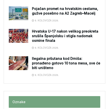
Pojačan promet na hrvatskim cestama,
gužve posebno na A2 Zagreb–Macelj
9. KOLOVOZA 2026.
Hrvatska U-17 nakon velikog preokreta
srušila Španjolsku i stigla nadomak
osmine finala
9. KOLOVOZA 2026.
Ilegalna pršutana kod Drniša:
pronađeno gotovo 10 tona mesa, sve će
biti uništeno
9. KOLOVOZA 2026.
Oznake