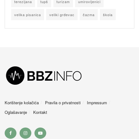
terezijana
tupš
turizam
umirovljenici
velika pisanica
veliki grđevac
čazma
škola
Korištenje kolačića
Pravila o privatnosti
Impressum
Oglašavanje
Kontakt