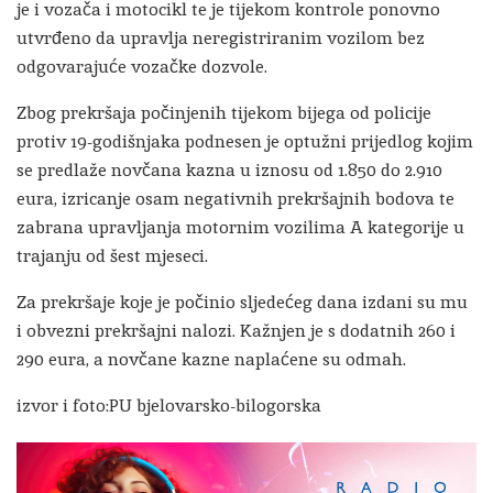
je i vozača i motocikl te je tijekom kontrole ponovno
utvrđeno da upravlja neregistriranim vozilom bez
odgovarajuće vozačke dozvole.
Zbog prekršaja počinjenih tijekom bijega od policije
protiv 19-godišnjaka podnesen je optužni prijedlog kojim
se predlaže novčana kazna u iznosu od 1.850 do 2.910
eura, izricanje osam negativnih prekršajnih bodova te
zabrana upravljanja motornim vozilima A kategorije u
trajanju od šest mjeseci.
Za prekršaje koje je počinio sljedećeg dana izdani su mu
i obvezni prekršajni nalozi. Kažnjen je s dodatnih 260 i
290 eura, a novčane kazne naplaćene su odmah.
izvor i foto:PU bjelovarsko-bilogorska