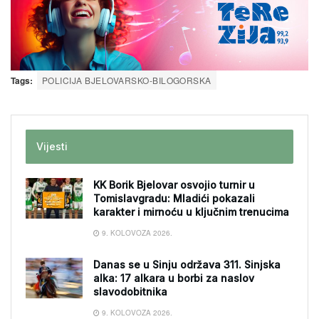
Tags:
POLICIJA BJELOVARSKO-BILOGORSKA
Vijesti
KK Borik Bjelovar osvojio turnir u
Tomislavgradu: Mladići pokazali
karakter i mirnoću u ključnim trenucima
9. KOLOVOZA 2026.
Danas se u Sinju održava 311. Sinjska
alka: 17 alkara u borbi za naslov
slavodobitnika
9. KOLOVOZA 2026.