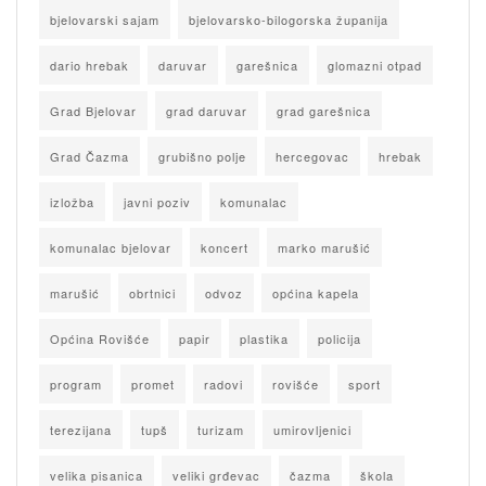
bjelovarski sajam
bjelovarsko-bilogorska županija
dario hrebak
daruvar
garešnica
glomazni otpad
Grad Bjelovar
grad daruvar
grad garešnica
Grad Čazma
grubišno polje
hercegovac
hrebak
izložba
javni poziv
komunalac
komunalac bjelovar
koncert
marko marušić
marušić
obrtnici
odvoz
općina kapela
Općina Rovišće
papir
plastika
policija
program
promet
radovi
rovišće
sport
terezijana
tupš
turizam
umirovljenici
velika pisanica
veliki grđevac
čazma
škola