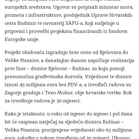
europskih sredstava. Ugovor su potpisali ministar mora,
prometa i infrastrukture, predsjednik Uprave Hrvatskih
cesta Budimir te ravnatelj SAFU-a, koji sudjeluje u
pripremi i provedbi projekata financiranih iz fondova
Europske unije.
Projekt obuhvaća izgradnju brze ceste od Bjelovara do
Velike Pisanice, a današnjim danom započinje realizacija
prve faze – dionice Bjelovar – Bulinac, za koju postoji
pravomoćna građevinska dozvola. Vrijednost te dionice
iznosi 45 milijuna eura bez PDV-a, a izvođači radova su
Zagorje gradnja i Texo Molior, obje hrvatske tvrtke. Rok
za izvođenje radova je 30 mjeseci.
Kako je istaknuto, u roku od mjesec do mjesec i pol dana
bit će raspisan natječaj za sljedeću dionicu Bulinac –
Velika Pisanica, procijenjene vrijednosti oko 65 milijuna
eura, također s rokom izvođenja od 30 mjeseci. Ukupno