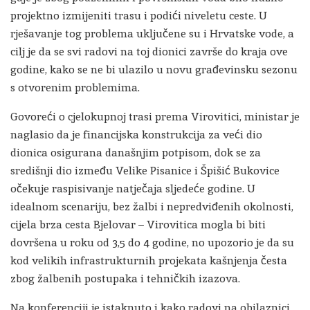
projektno izmijeniti trasu i podići niveletu ceste. U
rješavanje tog problema uključene su i Hrvatske vode, a
cilj je da se svi radovi na toj dionici završe do kraja ove
godine, kako se ne bi ulazilo u novu građevinsku sezonu
s otvorenim problemima.
Govoreći o cjelokupnoj trasi prema Virovitici, ministar je
naglasio da je financijska konstrukcija za veći dio
dionica osigurana današnjim potpisom, dok se za
središnji dio između Velike Pisanice i Špišić Bukovice
očekuje raspisivanje natječaja sljedeće godine. U
idealnom scenariju, bez žalbi i nepredviđenih okolnosti,
cijela brza cesta Bjelovar – Virovitica mogla bi biti
dovršena u roku od 3,5 do 4 godine, no upozorio je da su
kod velikih infrastrukturnih projekata kašnjenja česta
zbog žalbenih postupaka i tehničkih izazova.
Na konferenciji je istaknuto i kako radovi na obilaznici