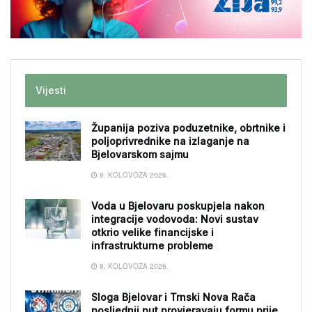
Vijesti
Županija poziva poduzetnike, obrtnike i
poljoprivrednike na izlaganje na
Bjelovarskom sajmu
8. KOLOVOZA 2026.
Voda u Bjelovaru poskupjela nakon
integracije vodovoda: Novi sustav
otkrio velike financijske i
infrastrukturne probleme
8. KOLOVOZA 2026.
Sloga Bjelovar i Trnski Nova Rača
posljednji put provjeravaju formu prije