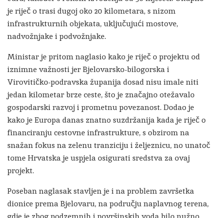
je riječ o trasi dugoj oko 20 kilometara, s nizom
infrastrukturnih objekata, uključujući mostove,
nadvožnjake i podvožnjake.
Ministar je pritom naglasio kako je riječ o projektu od
iznimne važnosti jer Bjelovarsko-bilogorska i
Virovitičko-podravska županija dosad nisu imale niti
jedan kilometar brze ceste, što je značajno otežavalo
gospodarski razvoj i prometnu povezanost. Dodao je
kako je Europa danas znatno suzdržanija kada je riječ o
financiranju cestovne infrastrukture, s obzirom na
snažan fokus na zelenu tranziciju i željeznicu, no unatoč
tome Hrvatska je uspjela osigurati sredstva za ovaj
projekt.
Poseban naglasak stavljen je i na problem završetka
dionice prema Bjelovaru, na području naplavnog terena,
gdje je zbog podzemnih i površinskih voda bilo nužno