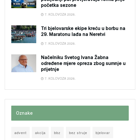
početka sezone
7. KOLOVOZA 2026.
Tri bjelovarske ekipe kreću u borbu na
29. Maratonu lađa na Neretvi
7. KOLOVOZA 2026.
Načelniku Svetog Ivana Žabna
određene mjere opreza zbog sumnje u
prijetnje
7. KOLOVOZA 2026.
Oznake
advent
akcija
bbz
bez struje
bjelovar