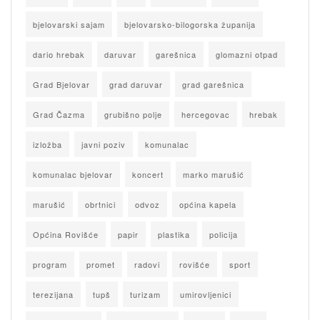
bjelovarski sajam
bjelovarsko-bilogorska županija
dario hrebak
daruvar
garešnica
glomazni otpad
Grad Bjelovar
grad daruvar
grad garešnica
Grad Čazma
grubišno polje
hercegovac
hrebak
izložba
javni poziv
komunalac
komunalac bjelovar
koncert
marko marušić
marušić
obrtnici
odvoz
općina kapela
Općina Rovišće
papir
plastika
policija
program
promet
radovi
rovišće
sport
terezijana
tupš
turizam
umirovljenici