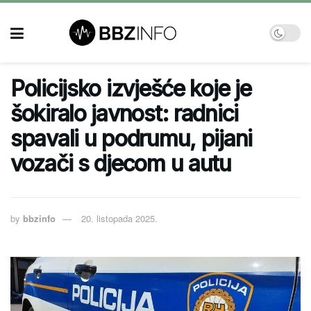
Policijsko izvješće koje je
šokiralo javnost: radnici
spavali u podrumu, pijani
vozači s djecom u autu
by
bbzinfo
20. listopada 2025.