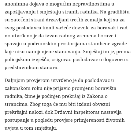
anonimna dojava o mogućim nepravilnostima u
zapošljavanju i smještaju stranih radnika. Na gradilištu
su zatečeni strani državljani trećih zemalja koji su za
svog poslodavca imali važeće dozvole za boravak i rad,
no utvrđeno je da izvan radnog vremena borave i
spavaju u podrumskim prostorijama stambene zgrade
koje nisu namijenjene stanovanju. Smještaj im je, prema
policijskom izvješću, osigurao poslodavac u dogovoru s
predstavnikom stanara.
Daljnjom provjerom utvrđeno je da poslodavac u
zakonskom roku nije prijavio promjenu boravišta
radnika, čime je počinjen prekršaj iz Zakona o
strancima. Zbog toga će mu biti izdani obvezni
prekršajni nalozi, dok Državni inspektorat nastavlja
postupanje u pogledu provjere primjerenosti životnih
uvjeta u tom smještaju.