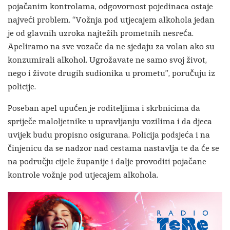
pojačanim kontrolama, odgovornost pojedinaca ostaje
najveći problem. “Vožnja pod utjecajem alkohola jedan
je od glavnih uzroka najtežih prometnih nesreća.
Apeliramo na sve vozače da ne sjedaju za volan ako su
konzumirali alkohol. Ugrožavate ne samo svoj život,
nego i živote drugih sudionika u prometu”, poručuju iz
policije.
Poseban apel upućen je roditeljima i skrbnicima da
spriječe maloljetnike u upravljanju vozilima i da djeca
uvijek budu propisno osigurana. Policija podsjeća i na
činjenicu da se nadzor nad cestama nastavlja te da će se
na području cijele županije i dalje provoditi pojačane
kontrole vožnje pod utjecajem alkohola.