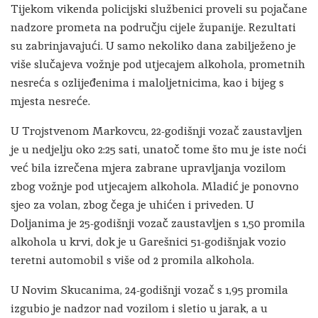
Tijekom vikenda policijski službenici proveli su pojačane
nadzore prometa na području cijele županije. Rezultati
su zabrinjavajući. U samo nekoliko dana zabilježeno je
više slučajeva vožnje pod utjecajem alkohola, prometnih
nesreća s ozlijeđenima i maloljetnicima, kao i bijeg s
mjesta nesreće.
U Trojstvenom Markovcu, 22-godišnji vozač zaustavljen
je u nedjelju oko 2:25 sati, unatoč tome što mu je iste noći
već bila izrečena mjera zabrane upravljanja vozilom
zbog vožnje pod utjecajem alkohola. Mladić je ponovno
sjeo za volan, zbog čega je uhićen i priveden. U
Doljanima je 25-godišnji vozač zaustavljen s 1,50 promila
alkohola u krvi, dok je u Garešnici 51-godišnjak vozio
teretni automobil s više od 2 promila alkohola.
U Novim Skucanima, 24-godišnji vozač s 1,95 promila
izgubio je nadzor nad vozilom i sletio u jarak, a u