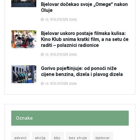
Bjelovar dočekao svoje „Omege“ nakon
Oluje
10. KOLOVOZA 2026.
Bjelovar uskoro postaje filmska kulisa:
Kino Klub snima kratki film, a na setu će
raditi – polaznici radionice
10. KOLOVOZA 2026.
Gorivo pojeftinjuje: od ponoći niže
cijene benzina, dizela i plavog dizela
10. KOLOVOZA 2026.
Oznake
advent
akcija
bbz
bez struje
bjelovar