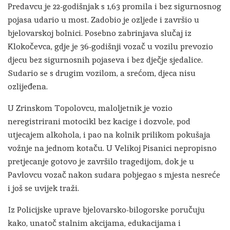
Predavcu je 22-godišnjak s 1,63 promila i bez sigurnosnog
pojasa udario u most. Zadobio je ozljede i završio u
bjelovarskoj bolnici. Posebno zabrinjava slučaj iz
Klokočevca, gdje je 36-godišnji vozač u vozilu prevozio
djecu bez sigurnosnih pojaseva i bez dječje sjedalice.
Sudario se s drugim vozilom, a srećom, djeca nisu
ozlijeđena.
U Zrinskom Topolovcu, maloljetnik je vozio
neregistrirani motocikl bez kacige i dozvole, pod
utjecajem alkohola, i pao na kolnik prilikom pokušaja
vožnje na jednom kotaču. U Velikoj Pisanici nepropisno
pretjecanje gotovo je završilo tragedijom, dok je u
Pavlovcu vozač nakon sudara pobjegao s mjesta nesreće
i još se uvijek traži.
Iz Policijske uprave bjelovarsko-bilogorske poručuju
kako, unatoč stalnim akcijama, edukacijama i