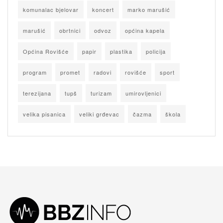
komunalac bjelovar
koncert
marko marušić
marušić
obrtnici
odvoz
općina kapela
Općina Rovišće
papir
plastika
policija
program
promet
radovi
rovišće
sport
terezijana
tupš
turizam
umirovljenici
velika pisanica
veliki grđevac
čazma
škola