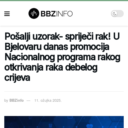
Pošalji uzorak- spriječi rak! U
Bjelovaru danas promocija
Nacionalnog programa rakog
otkrivanja raka debelog
crijeva
by
BBZinfo
11. ožujka 2025.