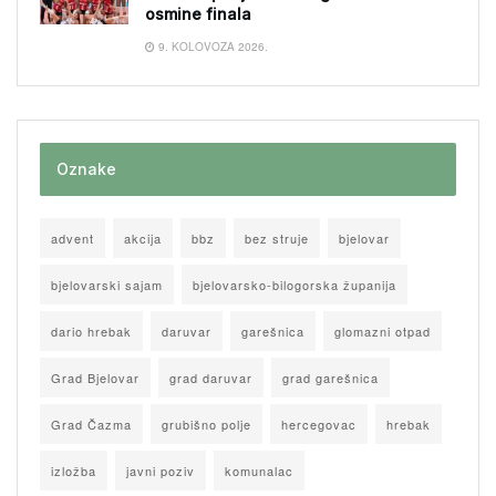
osmine finala
9. KOLOVOZA 2026.
Oznake
advent
akcija
bbz
bez struje
bjelovar
bjelovarski sajam
bjelovarsko-bilogorska županija
dario hrebak
daruvar
garešnica
glomazni otpad
Grad Bjelovar
grad daruvar
grad garešnica
Grad Čazma
grubišno polje
hercegovac
hrebak
izložba
javni poziv
komunalac