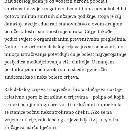
Rak debelog jedan je od vodećih uzroka pobola i
smrtnosti u svijetu s gotovo dva milijuna novooboljelih i
gotovo milijun smrtnih slučajeva godišnje, stoga je cilj
današnje akcije educirati stanovništvo o ovom drugom
po učestalosti i smrtnosti sijelu raka. Cilj je također
podići svijest o organiziranim preventivnim pregledima.
Naime, uzroci raka debelog crijeva još su nepoznati, no
mnoga istraživanja potvrđuju da je bolest najvjerojatnije
posljedica međudjelovanja više činitelja. U manjem
postotku jedan od uzroka su nasljedni genetički
sindromi kao i neke bolesti crijeva.
Rak debelog crijeva u najvećem broju slučajeva nastaje
relativno sporo iz izraslina u crijevima – polipa od kojih
se neki od njih mogu pretvoriti u zloćudni tumor kada
se stanice počnu nekontrolirano dijeliti. Ako se na
vrijeme otkrije, rak debelog crijeva izlječiv je u 9 od 10
slučajeva, ističu liječnici.