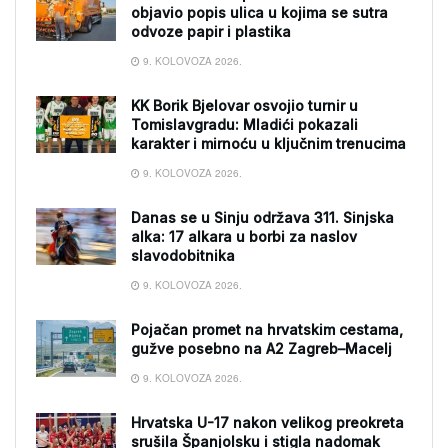
objavio popis ulica u kojima se sutra
odvoze papir i plastika
9. KOLOVOZA 2026.
KK Borik Bjelovar osvojio turnir u
Tomislavgradu: Mladići pokazali
karakter i mirnoću u ključnim trenucima
9. KOLOVOZA 2026.
Danas se u Sinju održava 311. Sinjska
alka: 17 alkara u borbi za naslov
slavodobitnika
9. KOLOVOZA 2026.
Pojačan promet na hrvatskim cestama,
gužve posebno na A2 Zagreb–Macelj
9. KOLOVOZA 2026.
Hrvatska U-17 nakon velikog preokreta
srušila Španjolsku i stigla nadomak