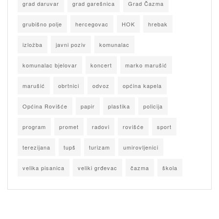
grad daruvar
grad garešnica
Grad Čazma
grubišno polje
hercegovac
HOK
hrebak
izložba
javni poziv
komunalac
komunalac bjelovar
koncert
marko marušić
marušić
obrtnici
odvoz
općina kapela
Općina Rovišće
papir
plastika
policija
program
promet
radovi
rovišće
sport
terezijana
tupš
turizam
umirovljenici
velika pisanica
veliki grđevac
čazma
škola