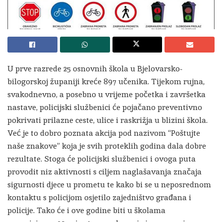
U prve razrede 25 osnovnih škola u Bjelovarsko-
bilogorskoj županiji kreće 897 učenika. Tijekom rujna,
svakodnevno, a posebno u vrijeme početka i završetka
nastave, policijski službenici će pojačano preventivno
pokrivati prilazne ceste, ulice i raskrižja u blizini škola.
Već je to dobro poznata akcija pod nazivom “Poštujte
naše znakove” koja je svih proteklih godina dala dobre
rezultate. Stoga će policijski službenici i ovoga puta
provodit niz aktivnosti s ciljem naglašavanja značaja
sigurnosti djece u prometu te kako bi se u neposrednom
kontaktu s policijom osjetilo zajedništvo građana i
policije. Tako će i ove godine biti u školama