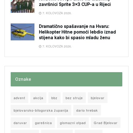
završnici Sprite 3×3 CUP-a u Rijeci
7. KOLOVOZA 2026.
Dramatično spašavanje na Hvaru:
Helikopter Hitne pomoći lebdio iznad
stijena kako bi spasio mladu ženu
7. KOLOVOZA 2026.
Oznake
advent
akcija
bbz
bez struje
bjelovar
bjelovarsko-bilogorska županija
dario hrebak
daruvar
garešnica
glomazni otpad
Grad Bjelovar