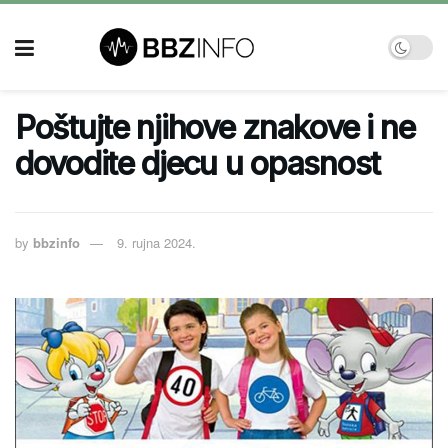
Poštujte njihove znakove i ne
dovodite djecu u opasnost
by
bbzinfo
9. rujna 2024.