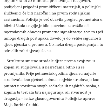
organizirana 20-minutna predavanja i razgovori,
podijeljeni prigodni promidžbeni materijali, a policijski
službenici će biti nazočni i na prvim roditeljskim
sastancima. Policija je već obavila pregled prometnica u
blizini škola te gdje je bilo potrebno zatražila od
mjerodavnih obnovu prometne signalizacije. Sve to i još
mnogo drugih postupaka dovelo je do velike sigurnosti
djece, pješaka u prometu. No, neka druga postupanja i to
odraslih zabrinjavajuća su.
– Struktura smrtno stradale djece prema svojstvu u
kojem su sudjelovala u nesrećama bitno su se
promijenila. Prije petnaestak godina djeca su najviše
stradavala kao pješaci, a danas najviše stradavaju kao
putnici u vozilima svojih roditelja ili najbližih osoba, s
kojima bi trebala biti najsigurnija, ali stvarnost je
drugačija – ističe glasnogovornica Policijske uprave
Maja Barbir Grubić.