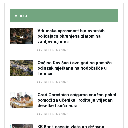
Vijesti
Vrhunska spremnost bjelovarskih
policajaca okrunjena zlatom na
zahtjevnoj utrci
7. KOLOVOZA 2026.
Općina Rovišće i ove godine pomaže
odlazak mještana na hodočašće u
Letnicu
7. KOLOVOZA 2026.
Grad Garešnica osigurao snažan paket
pomoći za učenike i roditelje vrijedan
desetke tisuća eura
7. KOLOVOZA 2026.
KK Borik osvojio zlato na državnoj