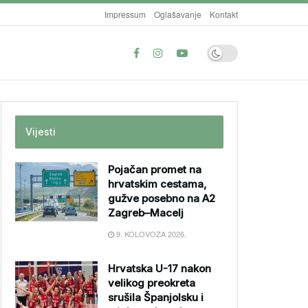
Impressum
Oglašavanje
Kontakt
Vijesti
Pojačan promet na
hrvatskim cestama,
gužve posebno na A2
Zagreb–Macelj
9. KOLOVOZA 2026.
Hrvatska U-17 nakon
velikog preokreta
srušila Španjolsku i