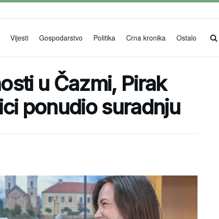
Vijesti
Gospodarstvo
Politika
Crna kronika
Ostalo
sti u Čazmi, Pirak
ici ponudio suradnju