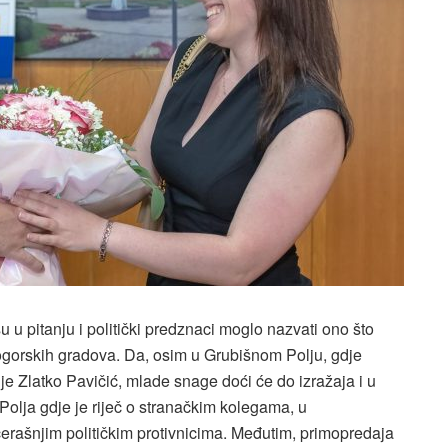
u u pitanju i politički predznaci moglo nazvati ono što
logorskih gradova. Da, osim u Grubišnom Polju, gdje
 Zlatko Pavičić, mlade snage doći će do izražaja i u
Polja gdje je riječ o stranačkim kolegama, u
rašnjim političkim protivnicima. Međutim, primopredaja