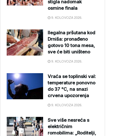
stigla nadomak
osmine finala
9. KOLOVOZA 2026.
Ilegalna pršutana kod
Drniša: pronađeno
gotovo 10 tona mesa,
sve će biti uništeno
9. KOLOVOZA 2026.
Vraća se toplinski val:
temperature ponovno
do 37 °C, na snazi
crvena upozorenja
9. KOLOVOZA 2026.
Sve više nesreća s
električnim
romobilima: „Roditelji,