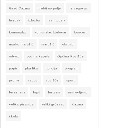
Grad Čazma
grubišno polje
hercegovac
hrebak
izložba
javni poziv
komunalac
komunalac bjelovar
koncert
marko marušić
marušić
obrtnici
odvoz
općina kapela
Općina Rovišće
papir
plastika
policija
program
promet
radovi
rovišće
sport
terezijana
tupš
turizam
umirovljenici
velika pisanica
veliki grđevac
čazma
škola