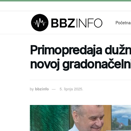
Početna
Primopredaja dužno
novoj gradonačeln
by
bbzinfo
5. lipnja 2025.