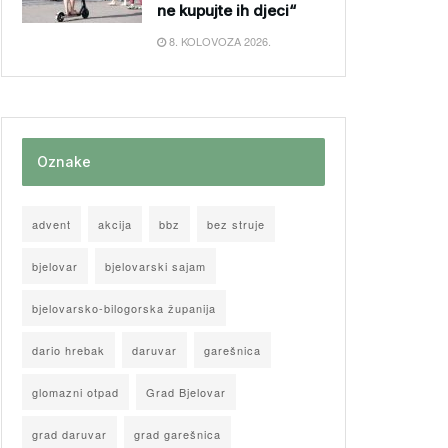
ne kupujte ih djeci“
8. KOLOVOZA 2026.
Oznake
advent
akcija
bbz
bez struje
bjelovar
bjelovarski sajam
bjelovarsko-bilogorska županija
dario hrebak
daruvar
garešnica
glomazni otpad
Grad Bjelovar
grad daruvar
grad garešnica