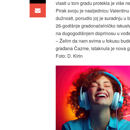
vlasti u tom gradu protekla je viš
Pirak svoju je nasljednicu Valentin
dužnosti, ponudio joj je suradnju u
26-godišnje gradonačelničko iskust
na dugogodišnjem doprinosu u vođen
– Želim da nam svima u fokusu bude za
građana Čazme, istaknula je nova g
Foto: D. Kirin