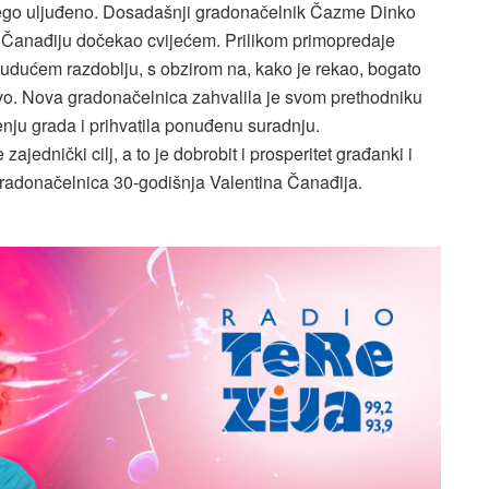
e nego uljuđeno. Dosadašnji gradonačelnik Čazme Dinko
u Čanađiju dočekao cvijećem. Prilikom primopredaje
 budućem razdoblju, s obzirom na, kako je rekao, bogato
vo. Nova gradonačelnica zahvalila je svom prethodniku
ju grada i prihvatila ponuđenu suradnju.
jednički cilj, a to je dobrobit i prosperitet građanki i
radonačelnica 30-godišnja Valentina Čanađija.