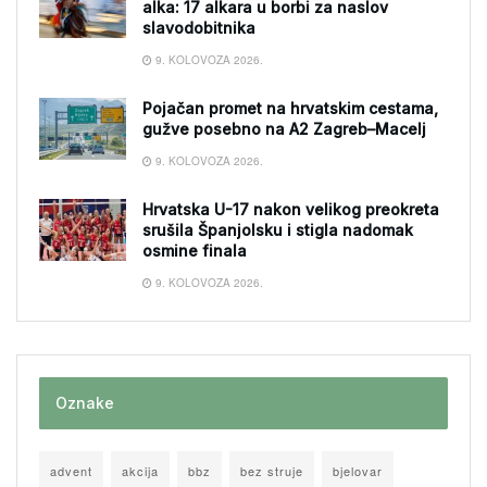
alka: 17 alkara u borbi za naslov
slavodobitnika
9. KOLOVOZA 2026.
Pojačan promet na hrvatskim cestama,
gužve posebno na A2 Zagreb–Macelj
9. KOLOVOZA 2026.
Hrvatska U-17 nakon velikog preokreta
srušila Španjolsku i stigla nadomak
osmine finala
9. KOLOVOZA 2026.
Oznake
advent
akcija
bbz
bez struje
bjelovar