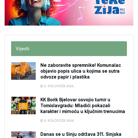
Vijesti
Ne zaboravite spremnike! Komunalac
objavio popis ulica u kojima se sutra
odvoze papir i plastika
9. KOLOVOZA 2026.
KK Borik Bjelovar osvojio turnir u
Tomislavgradu: Mladići pokazali
karakter i mirnoću u ključnim trenucima
9. KOLOVOZA 2026.
Danas se u Sinju održava 311. Sinjska