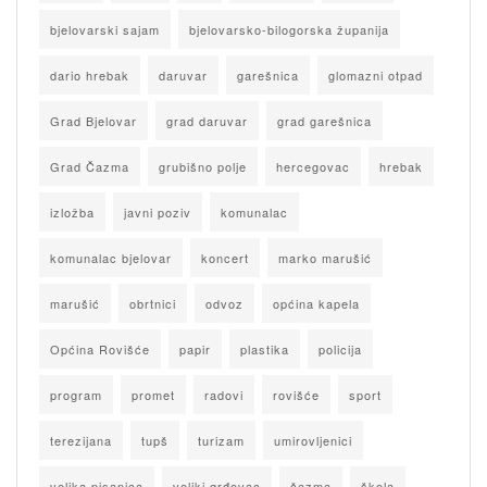
bjelovarski sajam
bjelovarsko-bilogorska županija
dario hrebak
daruvar
garešnica
glomazni otpad
Grad Bjelovar
grad daruvar
grad garešnica
Grad Čazma
grubišno polje
hercegovac
hrebak
izložba
javni poziv
komunalac
komunalac bjelovar
koncert
marko marušić
marušić
obrtnici
odvoz
općina kapela
Općina Rovišće
papir
plastika
policija
program
promet
radovi
rovišće
sport
terezijana
tupš
turizam
umirovljenici
velika pisanica
veliki grđevac
čazma
škola