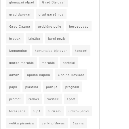
glomazni otpad
Grad Bjelovar
grad daruvar
grad garešnica
Grad Čazma
grubišno polje
hercegovac
hrebak
izložba
javni poziv
komunalac
komunalac bjelovar
koncert
marko marušić
marušić
obrtnici
odvoz
općina kapela
Općina Rovišće
papir
plastika
policija
program
promet
radovi
rovišće
sport
terezijana
tupš
turizam
umirovljenici
velika pisanica
veliki grđevac
čazma