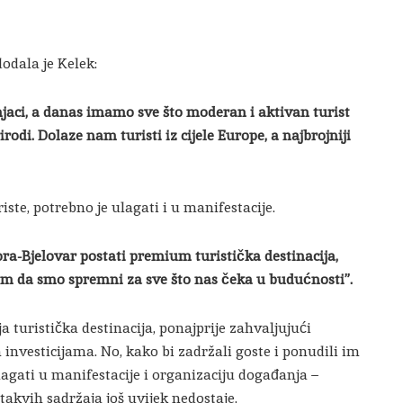
dodala je Kelek:
vnjaci, a danas imamo sve što moderan i aktivan turist
irodi. Dolaze nam turisti iz cijele Europe, a najbrojniji
iste, potrebno je ulagati i u manifestacije.
ora-Bjelovar postati premium turistička destinacija,
im da smo spremni za sve što nas čeka u budućnosti”.
a turistička destinacija, ponajprije zahvaljujući
investicijama. No, kako bi zadržali goste i ponudili im
lagati u manifestacije i organizaciju događanja –
akvih sadržaja još uvijek nedostaje.