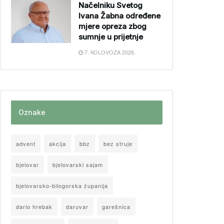
Načelniku Svetog
Ivana Žabna određene
mjere opreza zbog
sumnje u prijetnje
7. KOLOVOZA 2026.
Oznake
advent
akcija
bbz
bez struje
bjelovar
bjelovarski sajam
bjelovarsko-bilogorska županija
dario hrebak
daruvar
garešnica