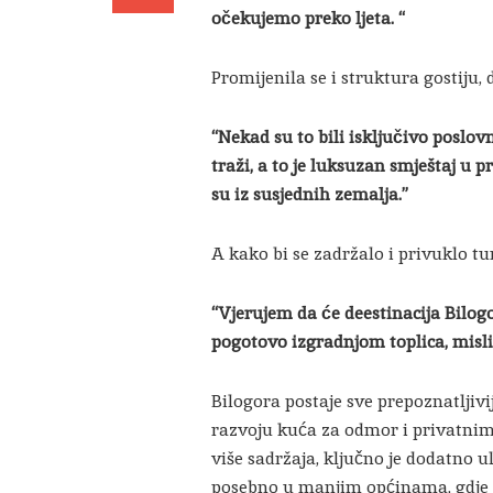
očekujemo preko ljeta. “
Promijenila se i struktura gostiju, 
“Nekad su to bili isključivo poslo
traži, a to je luksuzan smještaj u pr
su iz susjednih zemalja.”
A kako bi se zadržalo i privuklo tur
“Vjerujem da će deestinacija Bilog
pogotovo izgradnjom toplica, misl
Bilogora postaje sve prepoznatljivij
razvoju kuća za odmor i privatnim 
više sadržaja, ključno je dodatno u
posebno u manjim općinama, gdje t