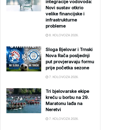
integracije vodovoda:
Novi sustav otkrio
velike financijske i
infrastrukturne
probleme
8. KOLOVOZA 2026.
Sloga Bjelovar i Trnski
Nova Rača posljednji
put provjeravaju formu
prije početka sezone
7. KOLOVOZA 2026.
Tri bjelovarske ekipe
kreću u borbu na 29.
Maratonu lađa na
Neretvi
7. KOLOVOZA 2026.