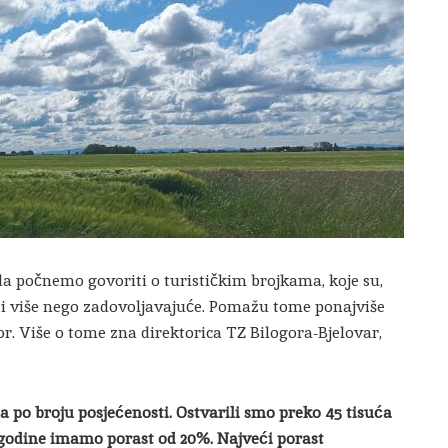
 da počnemo govoriti o turističkim brojkama, koje su,
ru i više nego zadovoljavajuće. Pomažu tome ponajviše
or. Više o tome zna direktorica TZ Bilogora-Bjelovar,
a po broju posjećenosti. Ostvarili smo preko 45 tisuća
e godine imamo porast od 20%. Najveći porast