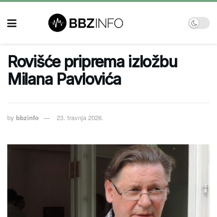
Rovišće priprema izložbu
Milana Pavlovića
by
bbzinfo
23. travnja 2026.