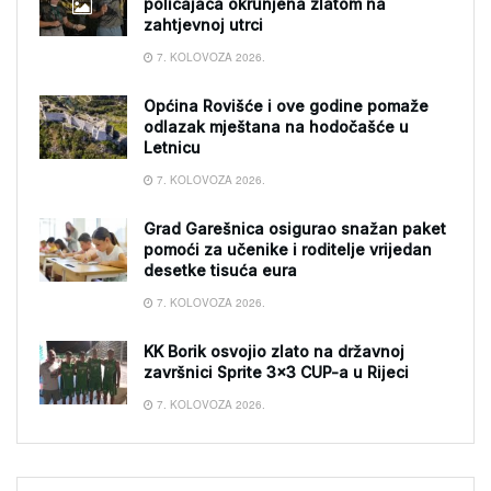
policajaca okrunjena zlatom na
zahtjevnoj utrci
7. KOLOVOZA 2026.
Općina Rovišće i ove godine pomaže
odlazak mještana na hodočašće u
Letnicu
7. KOLOVOZA 2026.
Grad Garešnica osigurao snažan paket
pomoći za učenike i roditelje vrijedan
desetke tisuća eura
7. KOLOVOZA 2026.
KK Borik osvojio zlato na državnoj
završnici Sprite 3×3 CUP-a u Rijeci
7. KOLOVOZA 2026.