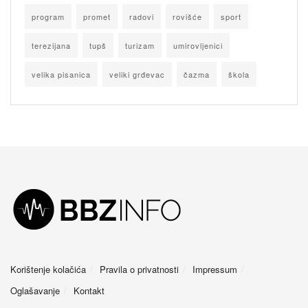
program
promet
radovi
rovišće
sport
terezijana
tupš
turizam
umirovljenici
velika pisanica
veliki grđevac
čazma
škola
Korištenje kolačića
Pravila o privatnosti
Impressum
Oglašavanje
Kontakt