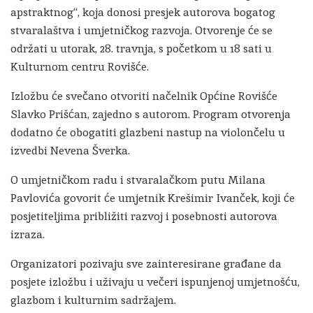
apstraktnog“, koja donosi presjek autorova bogatog
stvaralaštva i umjetničkog razvoja. Otvorenje će se
održati u utorak, 28. travnja, s početkom u 18 sati u
Kulturnom centru Rovišće.
Izložbu će svečano otvoriti načelnik Općine Rovišće
Slavko Prišćan, zajedno s autorom. Program otvorenja
dodatno će obogatiti glazbeni nastup na violončelu u
izvedbi Nevena Šverka.
O umjetničkom radu i stvaralačkom putu Milana
Pavlovića govorit će umjetnik Krešimir Ivanček, koji će
posjetiteljima približiti razvoj i posebnosti autorova
izraza.
Organizatori pozivaju sve zainteresirane građane da
posjete izložbu i uživaju u večeri ispunjenoj umjetnošću,
glazbom i kulturnim sadržajem.