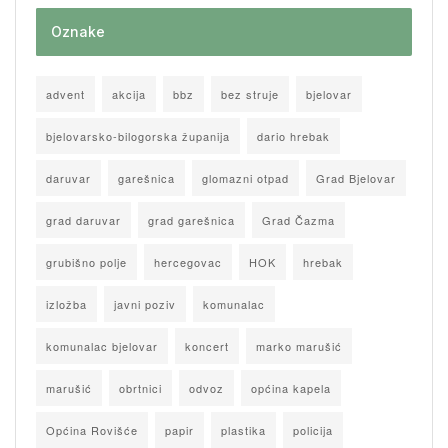
Oznake
advent
akcija
bbz
bez struje
bjelovar
bjelovarsko-bilogorska županija
dario hrebak
daruvar
garešnica
glomazni otpad
Grad Bjelovar
grad daruvar
grad garešnica
Grad Čazma
grubišno polje
hercegovac
HOK
hrebak
izložba
javni poziv
komunalac
komunalac bjelovar
koncert
marko marušić
marušić
obrtnici
odvoz
općina kapela
Općina Rovišće
papir
plastika
policija