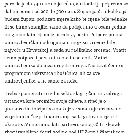
porasla je do 740 eura mjesečno, a u ladici je priprema za
daljnji porast od 200 do 300 eura. Županija će, ukoliko ja
budem župan, poduzeti mjere kako bi cijene bile jednake
ili se bitno smanjile. samo da podsjetimo u osam godina
mog mandata cijena je porala 25 posto. Potpore prema
umirovljeničkim udrugama u moje su vrijeme bile
najveće u Hrvatskoj, a sada su radikalno srezane. Vratit
ćemo potpore i povećat ćemo ih od onih Matici
umirovljenika do niza drugih udruga. Nastavit ćemo s
programom uskrsnica i božićnica, ali za sve
umirovljenike, a ne samo za neke.
Treba spomenuti i civilni sektor kojeg čini niz udruga i
ustanova koje promiču svoje ciljeve, a riječ je o
građanskim inicijativama koje se smatraju društveno
vrijednim,a čije je financiranje sada gotovo u cjelosti
ukinuto. Mi moramo biti partneri, omogućiti iskorak
zbog izgubljene četiri godine pod HDZ-om i Marušićem.