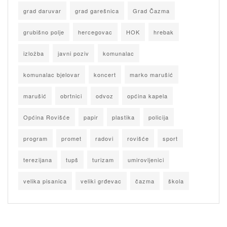
grad daruvar
grad garešnica
Grad Čazma
grubišno polje
hercegovac
HOK
hrebak
izložba
javni poziv
komunalac
komunalac bjelovar
koncert
marko marušić
marušić
obrtnici
odvoz
općina kapela
Općina Rovišće
papir
plastika
policija
program
promet
radovi
rovišće
sport
terezijana
tupš
turizam
umirovljenici
velika pisanica
veliki grđevac
čazma
škola