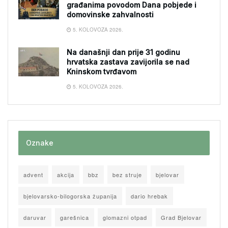
građanima povodom Dana pobjede i
domovinske zahvalnosti
5. KOLOVOZA 2026.
Na današnji dan prije 31 godinu
hrvatska zastava zavijorila se nad
Kninskom tvrđavom
5. KOLOVOZA 2026.
Oznake
advent
akcija
bbz
bez struje
bjelovar
bjelovarsko-bilogorska županija
dario hrebak
daruvar
garešnica
glomazni otpad
Grad Bjelovar