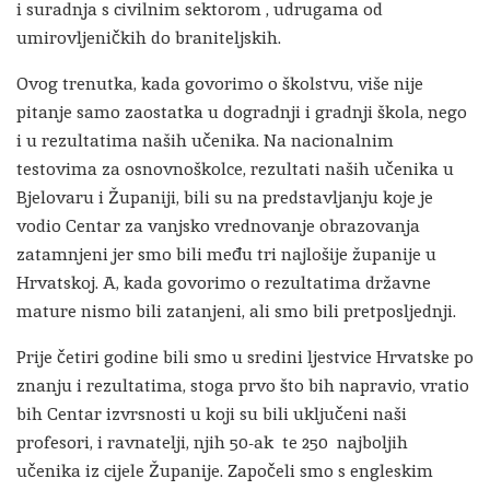
i suradnja s civilnim sektorom , udrugama od
umirovljeničkih do braniteljskih.
Ovog trenutka, kada govorimo o školstvu, više nije
pitanje samo zaostatka u dogradnji i gradnji škola, nego
i u rezultatima naših učenika. Na nacionalnim
testovima za osnovnoškolce, rezultati naših učenika u
Bjelovaru i Županiji, bili su na predstavljanju koje je
vodio Centar za vanjsko vrednovanje obrazovanja
zatamnjeni jer smo bili među tri najlošije županije u
Hrvatskoj. A, kada govorimo o rezultatima državne
mature nismo bili zatanjeni, ali smo bili pretposljednji.
Prije četiri godine bili smo u sredini ljestvice Hrvatske po
znanju i rezultatima, stoga prvo što bih napravio, vratio
bih Centar izvrsnosti u koji su bili uključeni naši
profesori, i ravnatelji, njih 50-ak te 250 najboljih
učenika iz cijele Županije. Započeli smo s engleskim