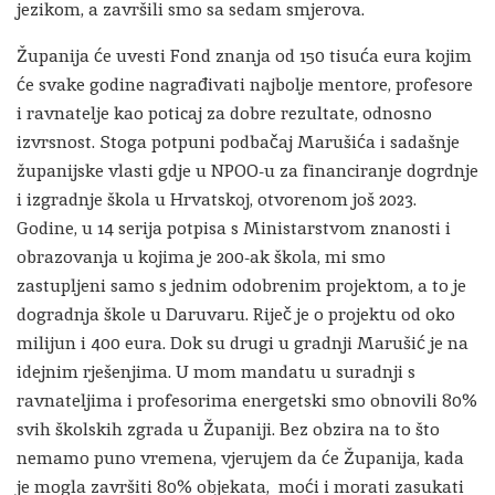
jezikom, a završili smo sa sedam smjerova.
Županija će uvesti Fond znanja od 150 tisuća eura kojim
će svake godine nagrađivati najbolje mentore, profesore
i ravnatelje kao poticaj za dobre rezultate, odnosno
izvrsnost. Stoga potpuni podbačaj Marušića i sadašnje
županijske vlasti gdje u NPOO-u za financiranje dogrdnje
i izgradnje škola u Hrvatskoj, otvorenom još 2023.
Godine, u 14 serija potpisa s Ministarstvom znanosti i
obrazovanja u kojima je 200-ak škola, mi smo
zastupljeni samo s jednim odobrenim projektom, a to je
dogradnja škole u Daruvaru. Riječ je o projektu od oko
milijun i 400 eura. Dok su drugi u gradnji Marušić je na
idejnim rješenjima. U mom mandatu u suradnji s
ravnateljima i profesorima energetski smo obnovili 80%
svih školskih zgrada u Županiji. Bez obzira na to što
nemamo puno vremena, vjerujem da će Županija, kada
je mogla završiti 80% objekata, moći i morati zasukati