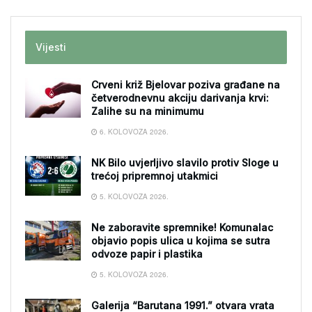
Vijesti
Crveni križ Bjelovar poziva građane na
četverodnevnu akciju darivanja krvi:
Zalihe su na minimumu
6. KOLOVOZA 2026.
NK Bilo uvjerljivo slavilo protiv Sloge u
trećoj pripremnoj utakmici
5. KOLOVOZA 2026.
Ne zaboravite spremnike! Komunalac
objavio popis ulica u kojima se sutra
odvoze papir i plastika
5. KOLOVOZA 2026.
Galerija “Barutana 1991.” otvara vrata