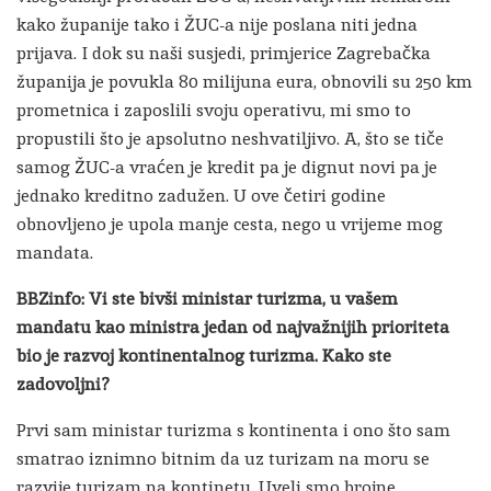
kako županije tako i ŽUC-a nije poslana niti jedna
prijava. I dok su naši susjedi, primjerice Zagrebačka
županija je povukla 80 milijuna eura, obnovili su 250 km
prometnica i zaposlili svoju operativu, mi smo to
propustili što je apsolutno neshvatiljivo. A, što se tiče
samog ŽUC-a vraćen je kredit pa je dignut novi pa je
jednako kreditno zadužen. U ove četiri godine
obnovljeno je upola manje cesta, nego u vrijeme mog
mandata.
BBZinfo: Vi ste bivši ministar turizma, u vašem
mandatu kao ministra jedan od najvažnijih prioriteta
bio je razvoj kontinentalnog turizma. Kako ste
zadovoljni?
Prvi sam ministar turizma s kontinenta i ono što sam
smatrao iznimno bitnim da uz turizam na moru se
razvije turizam na kontinetu. Uveli smo brojne