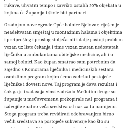
rukave, uhvatiti tempo i završiti ostalih 20% objekata u
kojima će Županija i škole biti partneri.
Gradnjom nove zgrade Opće bolnice Bjelovar, riješen je
neadekvatan smještaj u montažnim halama i objektima
i pretprošlog i prošlog stoljeća, ali i dalje postoji problem
vezan uz liste čekanja i time vezan znatan nedostatak
liječnika u ambulantama obiteljske medicine, ali i u
samoj bolnici. Kao župan smatrao sam potrebnim da
zajedno s Komorama liječnika i medicinskih sestara
osmislimo program kojim ćemo zadržati postojeće
liječnike i dovesti nove. Taj program je dava rezultat i
čak ga je i sadašnja vlast zadržala Međutim druge su
županije u međuvremenu prekopirale naš programa i
izdvojile znatno veća sredstva od nas za tu namijenu.
Stoga program treba revidirati odobravanjem birno
većih sredstava za postojeće subvencije kao što su