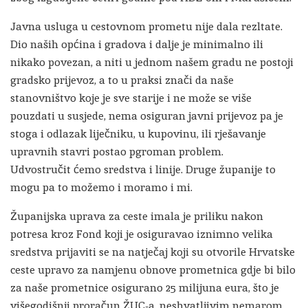
Javna usluga u cestovnom prometu nije dala rezltate.
Dio naših općina i gradova i dalje je minimalno ili
nikako povezan, a niti u jednom našem gradu ne postoji
gradsko prijevoz, a to u praksi znači da naše
stanovništvo koje je sve starije i ne može se više
pouzdati u susjede, nema osiguran javni prijevoz pa je
stoga i odlazak liječniku, u kupovinu, ili rješavanje
upravnih stavri postao pgroman problem.
Udvostručit ćemo sredstva i linije. Druge županije to
mogu pa to možemo i moramo i mi.
Županijska uprava za ceste imala je priliku nakon
potresa kroz Fond koji je osiguravao iznimno velika
sredstva prijaviti se na natječaj koji su otvorile Hrvatske
ceste upravo za namjenu obnove prometnica gdje bi bilo
za naše prometnice osigurano 25 milijuna eura, što je
višegodišnji proračun ŽUC-a, neshvatljivim nemarom