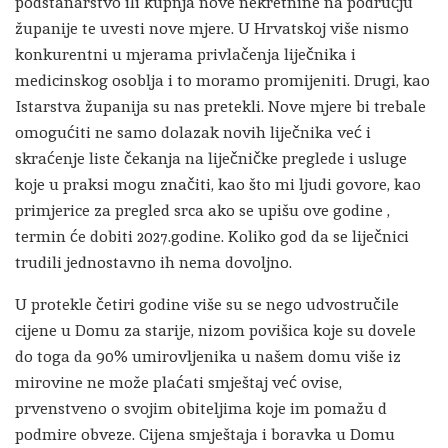
podstanarstvo ili kupnja nove nekretnine na području
županije te uvesti nove mjere. U Hrvatskoj više nismo
konkurentni u mjerama privlačenja liječnika i
medicinskog osoblja i to moramo promijeniti. Drugi, kao
Istarstva županija su nas pretekli. Nove mjere bi trebale
omogućiti ne samo dolazak novih liječnika već i
skraćenje liste čekanja na liječničke preglede i usluge
koje u praksi mogu značiti, kao što mi ljudi govore, kao
primjerice za pregled srca ako se upišu ove godine ,
termin će dobiti 2027.godine. Koliko god da se liječnici
trudili jednostavno ih nema dovoljno.
U protekle četiri godine više su se nego udvostručile
cijene u Domu za starije, nizom povišica koje su dovele
do toga da 90% umirovljenika u našem domu više iz
mirovine ne može plaćati smještaj već ovise,
prvenstveno o svojim obiteljima koje im pomažu d
podmire obveze. Cijena smještaja i boravka u Domu