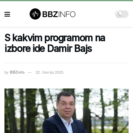
S kakvim programom na
izbore ide Damir Bajs
by
BBZinfo
22. travnja 2025.