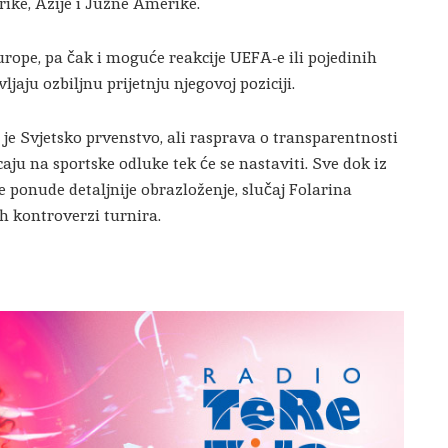
ike, Azije i Južne Amerike.
urope, pa čak i moguće reakcije UEFA-e ili pojedinih
jaju ozbiljnu prijetnju njegovoj poziciji.
je Svjetsko prvenstvo, ali rasprava o transparentnosti
ju na sportske odluke tek će se nastaviti. Sve dok iz
 ponude detaljnije obrazloženje, slučaj Folarina
h kontroverzi turnira.