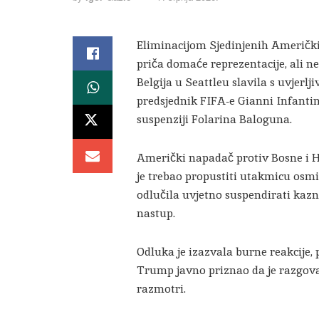
Eliminacijom Sjedinjenih Američki
priča domaće reprezentacije, ali ne
Belgija u Seattleu slavila s uvjerlj
predsjednik FIFA-e Gianni Infantin
suspenziji Folarina Baloguna.
Američki napadač protiv Bosne i He
je trebao propustiti utakmicu osmi
odlučila uvjetno suspendirati kaz
nastup.
Odluka je izazvala burne reakcije,
Trump javno priznao da je razgova
razmotri.