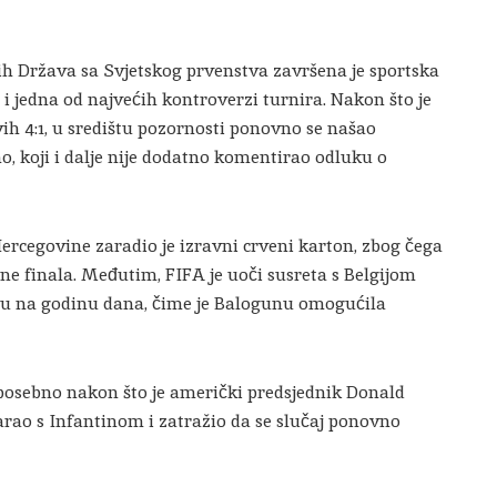
h Država sa Svjetskog prvenstva završena je sportska
 i jedna od najvećih kontroverzi turnira. Nakon što je
ivih 4:1, u središtu pozornosti ponovno se našao
o, koji i dalje nije dodatno komentirao odluku o
rcegovine zaradio je izravni crveni karton, zbog čega
ne finala. Međutim, FIFA je uoči susreta s Belgijom
nu na godinu dana, čime je Balogunu omogućila
 posebno nakon što je američki predsjednik Donald
rao s Infantinom i zatražio da se slučaj ponovno