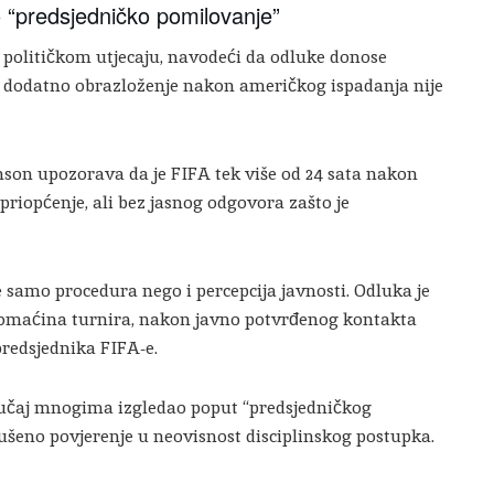
 “predsjedničko pomilovanje”
o političkom utjecaju, navodeći da odluke donose
e, dodatno obrazloženje nakon američkog ispadanja nije
nson upozorava da je FIFA tek više od 24 sata nakon
priopćenje, ali bez jasnog odgovora zašto je
 samo procedura nego i percepcija javnosti. Odluka je
domaćina turnira, nakon javno potvrđenog kontakta
redsjednika FIFA-e.
slučaj mnogima izgledao poput “predsjedničkog
ušeno povjerenje u neovisnost disciplinskog postupka.