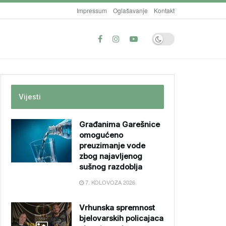
Impressum
Oglašavanje
Kontakt
Vijesti
Građanima Garešnice
omogućeno
preuzimanje vode
zbog najavljenog
sušnog razdoblja
7. KOLOVOZA 2026.
Vrhunska spremnost
bjelovarskih policajaca