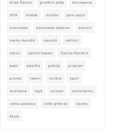
Grad Čazma
grubišno polje
hercegovac
HOK
hrebak
izložba
javni poziv
komunalac
komunalac bjelovar
koncert
marko marušić
marušić
obrtnici
odvoz
općina kapela
Općina Rovišće
papir
plastika
policija
program
promet
radovi
rovišće
sport
terezijana
tupš
turizam
umirovljenici
velika pisanica
veliki grđevac
čazma
škola