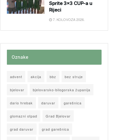
Sprite 3×3 CUP-a u
Rijeci
7. KOLOVOZA 2026.
Oznake
advent
akcija
bbz
bez struje
bjelovar
bjelovarsko-bilogorska županija
dario hrebak
daruvar
garešnica
glomazni otpad
Grad Bjelovar
grad daruvar
grad garešnica