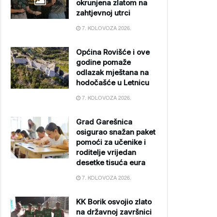
okrunjena zlatom na
zahtjevnoj utrci
7. KOLOVOZA 2026.
Općina Rovišće i ove
godine pomaže
odlazak mještana na
hodočašće u Letnicu
7. KOLOVOZA 2026.
Grad Garešnica
osigurao snažan paket
pomoći za učenike i
roditelje vrijedan
desetke tisuća eura
7. KOLOVOZA 2026.
KK Borik osvojio zlato
na državnoj završnici