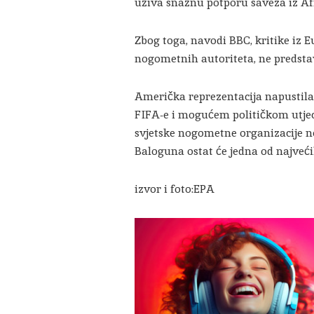
uživa snažnu potporu saveza iz Afr
Zbog toga, navodi BBC, kritike iz E
nogometnih autoriteta, ne predstavl
Američka reprezentacija napustila 
FIFA-e i mogućem političkom utjeca
svjetske nogometne organizacije ne
Baloguna ostat će jedna od najveći
izvor i foto:EPA