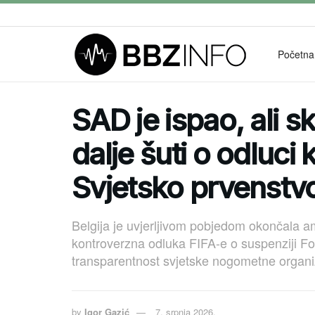
Početna
SAD je ispao, ali sk
dalje šuti o odluci
Svjetsko prvenstv
Belgija je uvjerljivom pobjedom okončala a
kontroverzna odluka FIFA-e o suspenziji Fo
transparentnost svjetske nogometne organi
by
Igor Gazić
7. srpnja 2026.