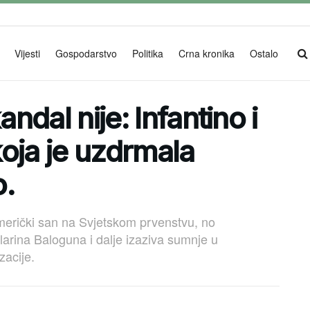
Vijesti
Gospodarstvo
Politika
Crna kronika
Ostalo
andal nije: Infantino i
 koja je uzdrmala
o.
merički san na Svjetskom prvenstvu, no
larina Baloguna i dalje izaziva sumnje u
zacije.