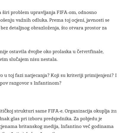
na širi problem upravljanja FIFA-om, odnosno
šenju važnih odluka. Prema toj ocjeni, javnosti se
bez detaljnog obrazloženja, što otvara prostor za
ije ostavila dvojbe oko prolaska u četvrtfinale,
vim slučajem nisu nestala.
u toj fazi natjecanja? Koji su kriteriji primijenjeni? I
umpov razgovor s Infantinom?
?
tičkoj strukturi same FIFA-e. Organizacija okuplja 211
dnak glas pri izboru predsjednika. Za pobjedu je
ocjenama britanskog medija, Infantino već godinama