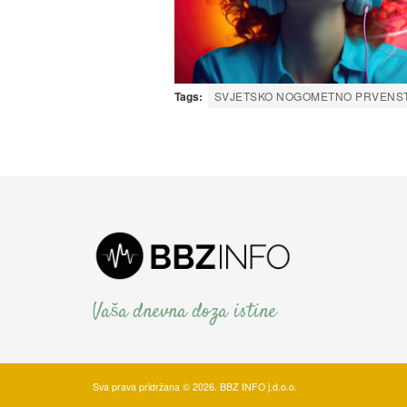
Tags:
SVJETSKO NOGOMETNO PRVENST
Vaša dnevna doza istine
Sva prava pridržana © 2026. BBZ INFO j.d.o.o.