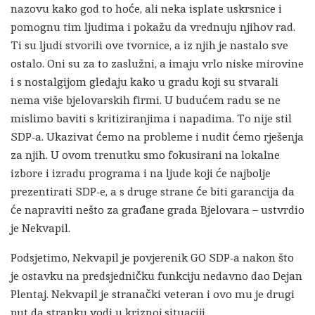
nazovu kako god to hoće, ali neka isplate uskrsnice i
pomognu tim ljudima i pokažu da vrednuju njihov rad.
Ti su ljudi stvorili ove tvornice, a iz njih je nastalo sve
ostalo. Oni su za to zaslužni, a imaju vrlo niske mirovine
i s nostalgijom gledaju kako u gradu koji su stvarali
nema više bjelovarskih firmi. U budućem radu se ne
mislimo baviti s kritiziranjima i napadima. To nije stil
SDP-a. Ukazivat ćemo na probleme i nudit ćemo rješenja
za njih. U ovom trenutku smo fokusirani na lokalne
izbore i izradu programa i na ljude koji će najbolje
prezentirati SDP-e, a s druge strane će biti garancija da
će napraviti nešto za građane grada Bjelovara – ustvrdio
je Nekvapil.
Podsjetimo, Nekvapil je povjerenik GO SDP-a nakon što
je ostavku na predsjedničku funkciju nedavno dao Dejan
Plentaj. Nekvapil je stranački veteran i ovo mu je drugi
put da stranku vodi u kriznoj situaciji.