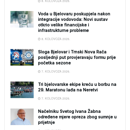
8. KOLOVOZA 2026.
Voda u Bjelovaru poskupjela nakon
integracije vodovoda: Novi sustav
otkrio velike financijske i
infrastrukturne probleme
8. KOLOVOZA 2026.
Sloga Bjelovar i Trnski Nova Rača
posljednji put provjeravaju formu prije
početka sezone
7. KOLOVOZA 2026.
Tri bjelovarske ekipe kreću u borbu na
29. Maratonu lađa na Neretvi
7. KOLOVOZA 2026.
Načelniku Svetog Ivana Žabna
određene mjere opreza zbog sumnje u
prijetnje