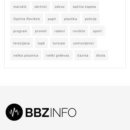
marušić
obrtnici
odvoz
općina kapela
Općina Rovišće
papir
plastika
policija
program
promet
radovi
rovišće
sport
terezijana
tupš
turizam
umirovljenici
velika pisanica
veliki grđevac
čazma
škola