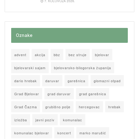
7. KOLOVOZA 2026.
Oznake
advent
akcija
bbz
bez struje
bjelovar
bjelovarski sajam
bjelovarsko-bilogorska županija
dario hrebak
daruvar
garešnica
glomazni otpad
Grad Bjelovar
grad daruvar
grad garešnica
Grad Čazma
grubišno polje
hercegovac
hrebak
izložba
javni poziv
komunalac
komunalac bjelovar
koncert
marko marušić