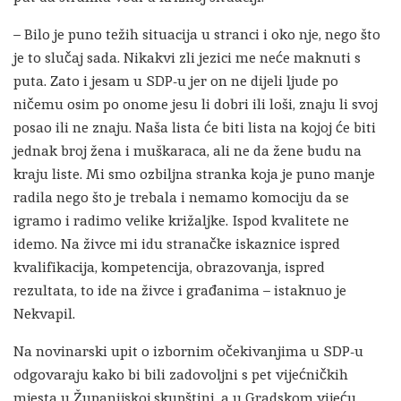
– Bilo je puno težih situacija u stranci i oko nje, nego što
je to slučaj sada. Nikakvi zli jezici me neće maknuti s
puta. Zato i jesam u SDP-u jer on ne dijeli ljude po
ničemu osim po onome jesu li dobri ili loši, znaju li svoj
posao ili ne znaju. Naša lista će biti lista na kojoj će biti
jednak broj žena i muškaraca, ali ne da žene budu na
kraju liste. Mi smo ozbiljna stranka koja je puno manje
radila nego što je trebala i nemamo komociju da se
igramo i radimo velike križaljke. Ispod kvalitete ne
idemo. Na živce mi idu stranačke iskaznice ispred
kvalifikacija, kompetencija, obrazovanja, ispred
rezultata, to ide na živce i građanima – istaknuo je
Nekvapil.
Na novinarski upit o izbornim očekivanjima u SDP-u
odgovaraju kako bi bili zadovoljni s pet vijećničkih
mjesta u Županijskoj skupštini, a u Gradskom vijeću