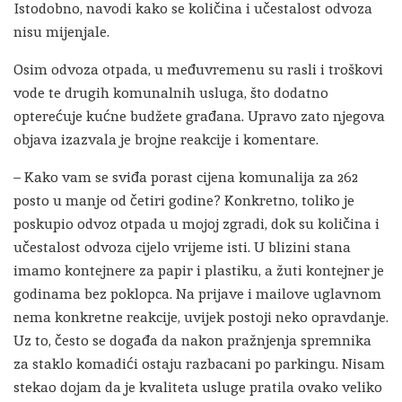
Istodobno, navodi kako se količina i učestalost odvoza
nisu mijenjale.
Osim odvoza otpada, u međuvremenu su rasli i troškovi
vode te drugih komunalnih usluga, što dodatno
opterećuje kućne budžete građana. Upravo zato njegova
objava izazvala je brojne reakcije i komentare.
– Kako vam se sviđa porast cijena komunalija za 262
posto u manje od četiri godine? Konkretno, toliko je
poskupio odvoz otpada u mojoj zgradi, dok su količina i
učestalost odvoza cijelo vrijeme isti. U blizini stana
imamo kontejnere za papir i plastiku, a žuti kontejner je
godinama bez poklopca. Na prijave i mailove uglavnom
nema konkretne reakcije, uvijek postoji neko opravdanje.
Uz to, često se događa da nakon pražnjenja spremnika
za staklo komadići ostaju razbacani po parkingu. Nisam
stekao dojam da je kvaliteta usluge pratila ovako veliko