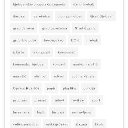
bjelovarsko-bilogorska županija
dario hrebak
daruvar
garešnica
glomazni otpad
Grad Bjelovar
grad daruvar
grad garešnica
Grad Čazma
grubišno polje
hercegovac
HOK
hrebak
izložba
javni poziv
komunalac
komunalac bjelovar
koncert
marko marušić
marušić
obrtnici
odvoz
općina kapela
Općina Rovišće
papir
plastika
policija
program
promet
radovi
rovišće
sport
terezijana
tupš
turizam
umirovljenici
velika pisanica
veliki grđevac
čazma
škola