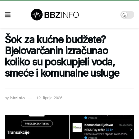
Šok za kućne budžete?
Bjelovarčanin izračunao
koliko su poskupjeli voda,
smeće i komunalne usluge
by
bbzinfo
12. lipnja 2026.