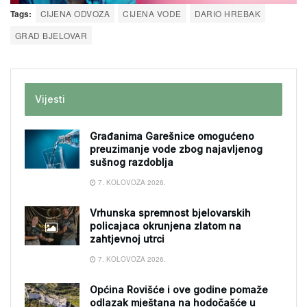
Tags:
CIJENA ODVOZA
CIJENA VODE
DARIO HREBAK
GRAD BJELOVAR
Vijesti
Građanima Garešnice omogućeno
preuzimanje vode zbog najavljenog
sušnog razdoblja
7. KOLOVOZA 2026.
Vrhunska spremnost bjelovarskih
policajaca okrunjena zlatom na
zahtjevnoj utrci
7. KOLOVOZA 2026.
Općina Rovišće i ove godine pomaže
odlazak mještana na hodočašće u