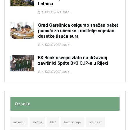
Letnicu
7. KOLOVOZA 2026.
Grad Garešnica osigurao snažan paket
pomoći za učenike i roditelje vrijedan
desetke tisuća eura
7. KOLOVOZA 2026.
KK Borik osvojio zlato na državnoj
završnici Sprite 3×3 CUP-a u Rijeci
7. KOLOVOZA 2026.
Oznake
advent
akcija
bbz
bez struje
bjelovar