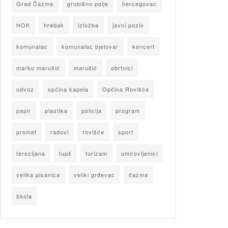
Grad Čazma
grubišno polje
hercegovac
HOK
hrebak
izložba
javni poziv
komunalac
komunalac bjelovar
koncert
marko marušić
marušić
obrtnici
odvoz
općina kapela
Općina Rovišće
papir
plastika
policija
program
promet
radovi
rovišće
sport
terezijana
tupš
turizam
umirovljenici
velika pisanica
veliki grđevac
čazma
škola