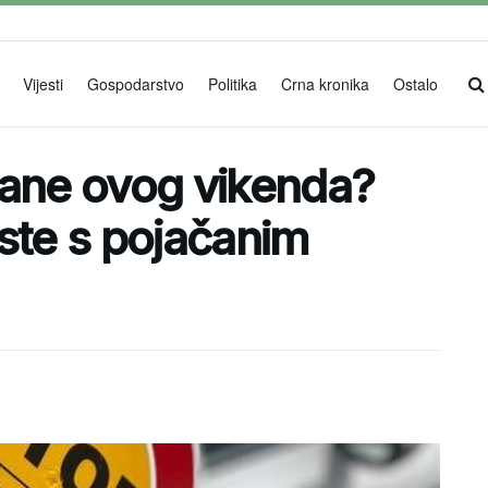
Vijesti
Gospodarstvo
Politika
Crna kronika
Ostalo
čane ovog vikenda?
ceste s pojačanim