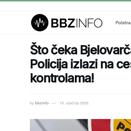
Početna
Što čeka Bjelovar
Policija izlazi na 
kontrolama!
by
bbzinfo
16. siječnja 2026.