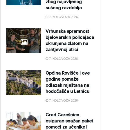
zbog najavljenog
sušnog razdoblja
7. KOLOVOZA 2026.
Vrhunska spremnost
bjelovarskih policajaca
okrunjena zlatom na
zahtjevnoj utrci
7. KOLOVOZA 2026.
Općina Rovišće i ove
godine pomaže
odlazak mještana na
hodočašće u Letnicu
7. KOLOVOZA 2026.
Grad Garešnica
osigurao snažan paket
pomoći za učenike i