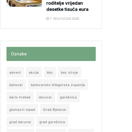
roditelje vrijedan
desetke tisuća eura
7. KOLOVOZA 2026.
Oznake
advent
akcija
bbz
bez struje
bjelovar
bjelovarsko-bilogorska županija
dario hrebak
daruvar
garešnica
glomazni otpad
Grad Bjelovar
grad daruvar
grad garešnica