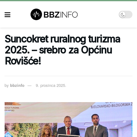
Suncokret ruralnog turizma
2025. – srebro za Općinu
Rovišće!
by
bbzinfo
9. prosinca 2025.