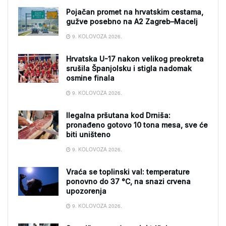
Pojačan promet na hrvatskim cestama,
gužve posebno na A2 Zagreb–Macelj
9. KOLOVOZA 2026.
Hrvatska U-17 nakon velikog preokreta
srušila Španjolsku i stigla nadomak
osmine finala
9. KOLOVOZA 2026.
Ilegalna pršutana kod Drniša:
pronađeno gotovo 10 tona mesa, sve će
biti uništeno
9. KOLOVOZA 2026.
Vraća se toplinski val: temperature
ponovno do 37 °C, na snazi crvena
upozorenja
9. KOLOVOZA 2026.