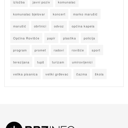
izložba
javni poziv
komunalac
komunalac bjelovar
koncert
marko marušić
marušić
obrtnici
odvoz
općina kapela
Općina Rovišće
papir
plastika
policija
program
promet
radovi
rovišće
sport
terezijana
tupš
turizam
umirovljenici
velika pisanica
veliki grđevac
čazma
škola