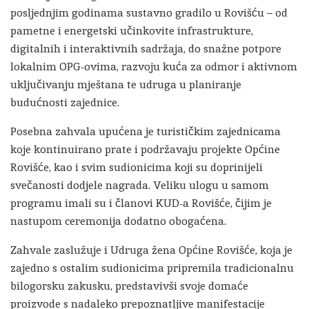
posljednjim godinama sustavno gradilo u Rovišću – od
pametne i energetski učinkovite infrastrukture,
digitalnih i interaktivnih sadržaja, do snažne potpore
lokalnim OPG-ovima, razvoju kuća za odmor i aktivnom
uključivanju mještana te udruga u planiranje
budućnosti zajednice.
Posebna zahvala upućena je turističkim zajednicama
koje kontinuirano prate i podržavaju projekte Općine
Rovišće, kao i svim sudionicima koji su doprinijeli
svečanosti dodjele nagrada. Veliku ulogu u samom
programu imali su i članovi KUD-a Rovišće, čijim je
nastupom ceremonija dodatno obogaćena.
Zahvale zaslužuje i Udruga žena Općine Rovišće, koja je
zajedno s ostalim sudionicima pripremila tradicionalnu
bilogorsku zakusku, predstavivši svoje domaće
proizvode s nadaleko prepoznatljive manifestacije