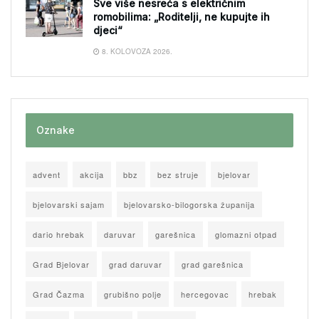
Sve više nesreća s električnim
romobilima: „Roditelji, ne kupujte ih
djeci“
8. KOLOVOZA 2026.
Oznake
advent
akcija
bbz
bez struje
bjelovar
bjelovarski sajam
bjelovarsko-bilogorska županija
dario hrebak
daruvar
garešnica
glomazni otpad
Grad Bjelovar
grad daruvar
grad garešnica
Grad Čazma
grubišno polje
hercegovac
hrebak