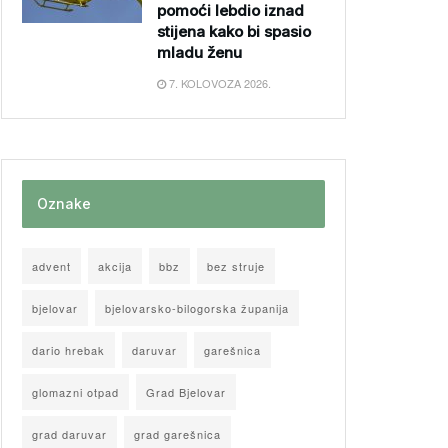
pomoći lebdio iznad
stijena kako bi spasio
mladu ženu
7. KOLOVOZA 2026.
Oznake
advent
akcija
bbz
bez struje
bjelovar
bjelovarsko-bilogorska županija
dario hrebak
daruvar
garešnica
glomazni otpad
Grad Bjelovar
grad daruvar
grad garešnica