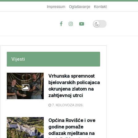
Impressum
Oglašavanje
Kontakt
Vijesti
Vrhunska spremnost
bjelovarskih policajaca
okrunjena zlatom na
zahtjevnoj utrci
7. KOLOVOZA 2026.
Općina Rovišće i ove
godine pomaže
odlazak mještana na