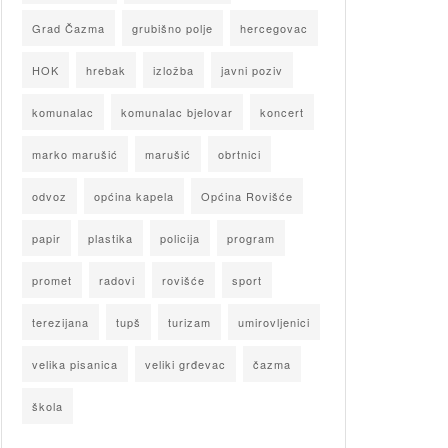
Grad Čazma
grubišno polje
hercegovac
HOK
hrebak
izložba
javni poziv
komunalac
komunalac bjelovar
koncert
marko marušić
marušić
obrtnici
odvoz
općina kapela
Općina Rovišće
papir
plastika
policija
program
promet
radovi
rovišće
sport
terezijana
tupš
turizam
umirovljenici
velika pisanica
veliki grđevac
čazma
škola