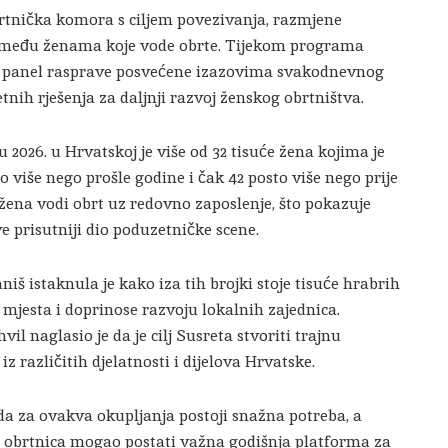
rtnička komora
s ciljem povezivanja, razmjene
e među ženama koje vode obrte. Tijekom programa
 i panel rasprave posvećene izazovima svakodnevnog
tnih rješenja za daljnji razvoj ženskog obrtništva.
2026. u Hrvatskoj je više od 32 tisuće žena kojima je
to više nego prošle godine i čak 42 posto više nego prije
 žena vodi obrt uz redovno zaposlenje, što pokazuje
e prisutniji dio poduzetničke scene.
aniš
istaknula je kako iza tih brojki stoje tisuće hrabrih
 mjesta i doprinose razvoju lokalnih zajednica.
hvil
naglasio je da je cilj Susreta stvoriti trajnu
z različitih djelatnosti i dijelova Hrvatske.
da za ovakva okupljanja postoji snažna potreba, a
t obrtnica mogao postati važna godišnja platforma za