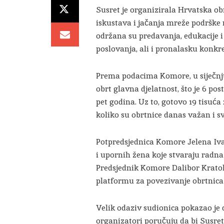
Susret je organizirala
Hrvatska ob
iskustava i jačanja mreže podršk
održana su predavanja, edukacije
poslovanja, ali i pronalasku konkre
Prema podacima Komore, u siječnju 
obrt glavna djelatnost, što je 6 pos
pet godina. Uz to, gotovo 19 tisuća
koliko su obrtnice danas važan i sv
Potpredsjednica Komore
Jelena Iv
i upornih žena koje stvaraju radna
Predsjednik Komore
Dalibor Krato
platformu za povezivanje obrtnica i
Velik odaziv sudionica pokazao je 
organizatori poručuju da bi Susre