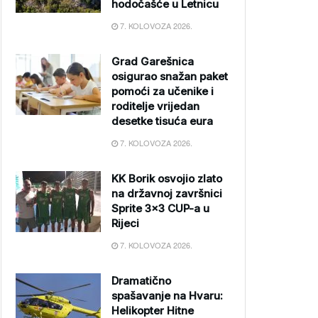
hodočašće u Letnicu
7. KOLOVOZA 2026.
Grad Garešnica
osigurao snažan paket
pomoći za učenike i
roditelje vrijedan
desetke tisuća eura
7. KOLOVOZA 2026.
KK Borik osvojio zlato
na državnoj završnici
Sprite 3×3 CUP-a u
Rijeci
7. KOLOVOZA 2026.
Dramatično
spašavanje na Hvaru:
Helikopter Hitne