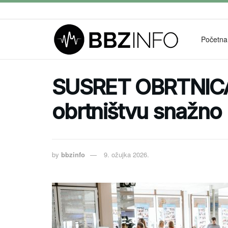
Početna
SUSRET OBRTNICA 
obrtništvu snažno 
by
bbzinfo
9. ožujka 2026.