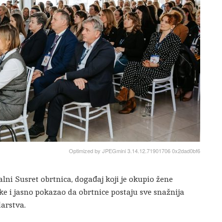
Optimized by JPEGmini 3.14.12.71901706 0x2dad0bf6
lni Susret obrtnica, događaj koji je okupio žene
ke i jasno pokazao da obrtnice postaju sve snažnija
arstva.