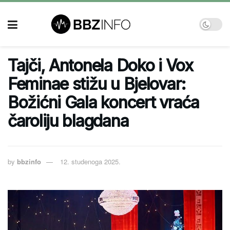
Tajči, Antonela Doko i Vox
Feminae stižu u Bjelovar:
Božićni Gala koncert vraća
čaroliju blagdana
by
bbzinfo
12. studenoga 2025.