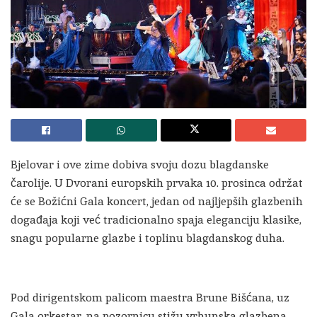
Bjelovar i ove zime dobiva svoju dozu blagdanske
čarolije. U Dvorani europskih prvaka 10. prosinca održat
će se Božićni Gala koncert, jedan od najljepših glazbenih
događaja koji već tradicionalno spaja eleganciju klasike,
snagu popularne glazbe i toplinu blagdanskog duha.
Pod dirigentskom palicom maestra Brune Bišćana, uz
Gala orkestar, na pozornicu stižu vrhunska glazbena