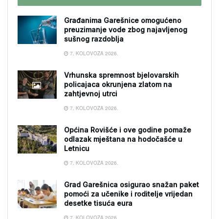
Građanima Garešnice omogućeno
preuzimanje vode zbog najavljenog
sušnog razdoblja
7. KOLOVOZA 2026.
Vrhunska spremnost bjelovarskih
policajaca okrunjena zlatom na
zahtjevnoj utrci
7. KOLOVOZA 2026.
Općina Rovišće i ove godine pomaže
odlazak mještana na hodočašće u
Letnicu
7. KOLOVOZA 2026.
Grad Garešnica osigurao snažan paket
pomoći za učenike i roditelje vrijedan
desetke tisuća eura
7. KOLOVOZA 2026.