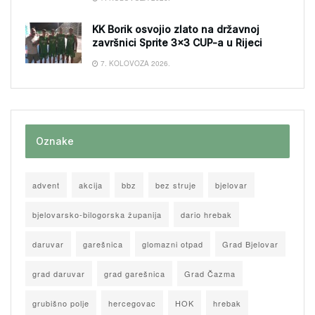
KK Borik osvojio zlato na državnoj
završnici Sprite 3×3 CUP-a u Rijeci
7. KOLOVOZA 2026.
Oznake
advent
akcija
bbz
bez struje
bjelovar
bjelovarsko-bilogorska županija
dario hrebak
daruvar
garešnica
glomazni otpad
Grad Bjelovar
grad daruvar
grad garešnica
Grad Čazma
grubišno polje
hercegovac
HOK
hrebak