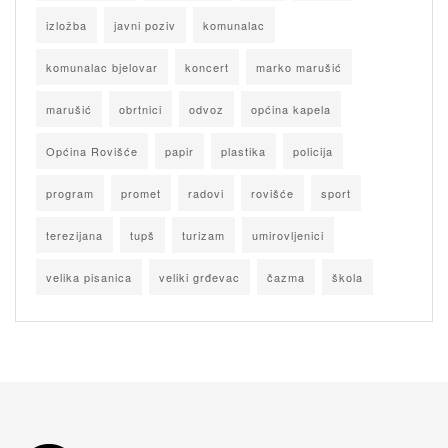
izložba
javni poziv
komunalac
komunalac bjelovar
koncert
marko marušić
marušić
obrtnici
odvoz
općina kapela
Općina Rovišće
papir
plastika
policija
program
promet
radovi
rovišće
sport
terezijana
tupš
turizam
umirovljenici
velika pisanica
veliki grđevac
čazma
škola