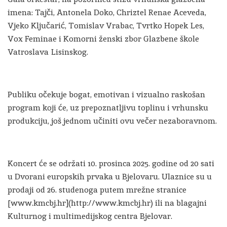
imena: Tajči, Antonela Doko, Chriztel Renae Aceveda,
Vjeko Ključarić, Tomislav Vrabac, Tvrtko Hopek Les,
Vox Feminae i Komorni ženski zbor Glazbene škole
Vatroslava Lisinskog.
Publiku očekuje bogat, emotivan i vizualno raskošan
program koji će, uz prepoznatljivu toplinu i vrhunsku
produkciju, još jednom učiniti ovu večer nezaboravnom.
Koncert će se održati 10. prosinca 2025. godine od 20 sati
u Dvorani europskih prvaka u Bjelovaru. Ulaznice su u
prodaji od 26. studenoga putem mrežne stranice
[www.kmcbj.hr](http://www.kmcbj.hr) ili na blagajni
Kulturnog i multimedijskog centra Bjelovar.