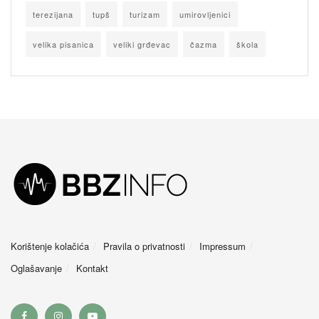
terezijana
tupš
turizam
umirovljenici
velika pisanica
veliki grđevac
čazma
škola
Korištenje kolačića
Pravila o privatnosti
Impressum
Oglašavanje
Kontakt