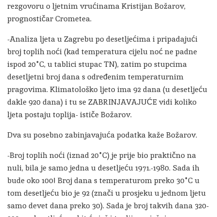
rezgovoru o ljetnim vrućinama Kristijan Božarov,
prognostičar Crometea.
-Analiza ljeta u Zagrebu po desetljećima i pripadajući
broj toplih noći (kad temperatura cijelu noć ne padne
ispod 20°C, u tablici stupac TN), zatim po stupcima
desetljetni broj dana s određenim temperaturnim
pragovima. Klimatološko ljeto ima 92 dana (u desetljeću
dakle 920 dana) i tu se ZABRINJAVAJUĆE vidi koliko
ljeta postaju toplija- ističe Božarov.
Dva su posebno zabinjavajuća podatka kaže Božarov.
-Broj toplih noći (iznad 20°C) je prije bio praktično na
nuli, bila je samo jedna u desetljeću 1971.-1980. Sada ih
bude oko 100! Broj dana s temperaturom preko 30°C u
tom desetljeću bio je 92 (znači u prosjeku u jednom ljetu
samo devet dana preko 30). Sada je broj takvih dana 320-