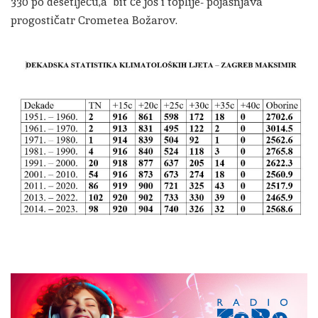
330 po desetljeću,a bit će još i toplije- pojašnjava
progostičatr Crometea Božarov.