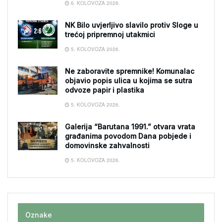
6. KOLOVOZA 2026.
NK Bilo uvjerljivo slavilo protiv Sloge u
trećoj pripremnoj utakmici
5. KOLOVOZA 2026.
Ne zaboravite spremnike! Komunalac
objavio popis ulica u kojima se sutra
odvoze papir i plastika
5. KOLOVOZA 2026.
Galerija “Barutana 1991.” otvara vrata
građanima povodom Dana pobjede i
domovinske zahvalnosti
5. KOLOVOZA 2026.
Oznake