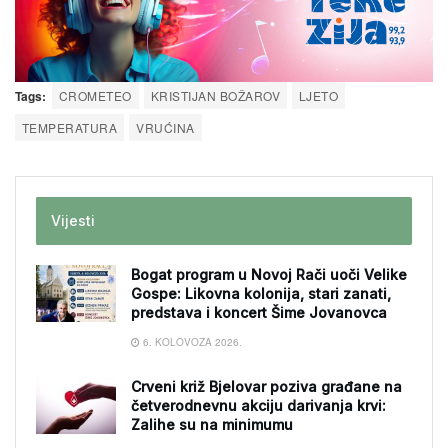
Tags:
CROMETEO
KRISTIJAN BOŽAROV
LJETO
TEMPERATURA
VRUĆINA
Vijesti
Bogat program u Novoj Rači uoči Velike
Gospe: Likovna kolonija, stari zanati,
predstava i koncert Šime Jovanovca
6. KOLOVOZA 2026.
Crveni križ Bjelovar poziva građane na
četverodnevnu akciju darivanja krvi:
Zalihe su na minimumu