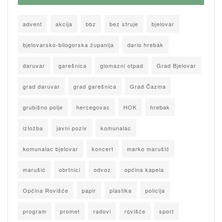
advent
akcija
bbz
bez struje
bjelovar
bjelovarsko-bilogorska županija
dario hrebak
daruvar
garešnica
glomazni otpad
Grad Bjelovar
grad daruvar
grad garešnica
Grad Čazma
grubišno polje
hercegovac
HOK
hrebak
izložba
javni poziv
komunalac
komunalac bjelovar
koncert
marko marušić
marušić
obrtnici
odvoz
općina kapela
Općina Rovišće
papir
plastika
policija
program
promet
radovi
rovišće
sport