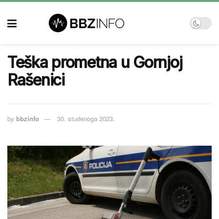
Teška prometna u Gornjoj
Rašenici
by
bbzinfo
30. studenoga 2023.