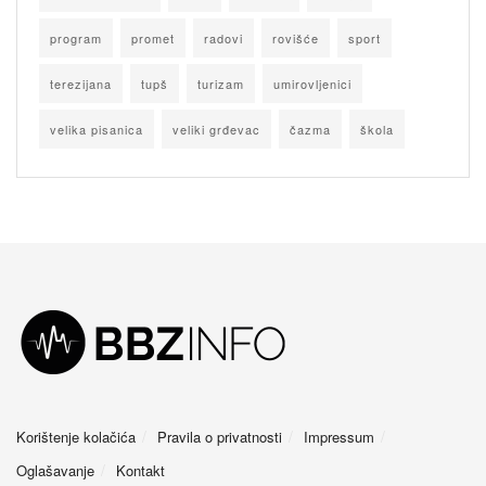
program
promet
radovi
rovišće
sport
terezijana
tupš
turizam
umirovljenici
velika pisanica
veliki grđevac
čazma
škola
Korištenje kolačića
Pravila o privatnosti
Impressum
Oglašavanje
Kontakt