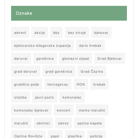
Oznake
advent
akcija
bbz
bez struje
bjelovar
bjelovarsko-bilogorska županija
dario hrebak
daruvar
garešnica
glomazni otpad
Grad Bjelovar
grad daruvar
grad garešnica
Grad Čazma
grubišno polje
hercegovac
HOK
hrebak
izložba
javni poziv
komunalac
komunalac bjelovar
koncert
marko marušić
marušić
obrtnici
odvoz
općina kapela
Općina Rovišće
papir
plastika
policija