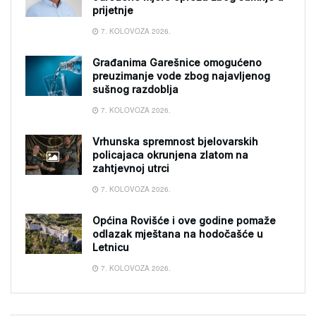
prijetnje
7. KOLOVOZA 2026.
Građanima Garešnice omogućeno
preuzimanje vode zbog najavljenog
sušnog razdoblja
7. KOLOVOZA 2026.
Vrhunska spremnost bjelovarskih
policajaca okrunjena zlatom na
zahtjevnoj utrci
7. KOLOVOZA 2026.
Općina Rovišće i ove godine pomaže
odlazak mještana na hodočašće u
Letnicu
7. KOLOVOZA 2026.