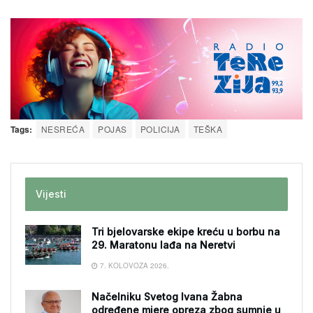
Tags:
NESREĆA
POJAS
POLICIJA
TEŠKA
Vijesti
Tri bjelovarske ekipe kreću u borbu na
29. Maratonu lađa na Neretvi
7. KOLOVOZA 2026.
Načelniku Svetog Ivana Žabna
određene mjere opreza zbog sumnje u