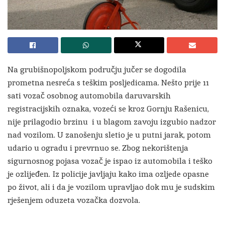
Na grubišnopoljskom području jučer se dogodila
prometna nesreća s teškim posljedicama. Nešto prije 11
sati vozač osobnog automobila daruvarskih
registracijskih oznaka, vozeći se kroz Gornju Rašenicu,
nije prilagodio brzinu i u blagom zavoju izgubio nadzor
nad vozilom. U zanošenju sletio je u putni jarak, potom
udario u ogradu i prevrnuo se. Zbog nekorištenja
sigurnosnog pojasa vozač je ispao iz automobila i teško
je ozlijeđen. Iz policije javljaju kako ima ozljede opasne
po život, ali i da je vozilom upravljao dok mu je sudskim
rješenjem oduzeta vozačka dozvola.