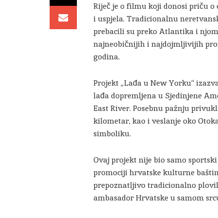
Riječ je o filmu koji donosi priču o
i uspjela. Tradicionalnu neretvans
prebacili su preko Atlantika i njo
najneobičnijih i najdojmljivijih pr
godina.
Projekt „Lađa u New Yorku“ izazva
lađa dopremljena u Sjedinjene Ame
East River. Posebnu pažnju privuk
kilometar, kao i veslanje oko Otok
simboliku.
Ovaj projekt nije bio samo sportski
promociji hrvatske kulturne baštin
prepoznatljivo tradicionalno plovil
ambasador Hrvatske u samom src