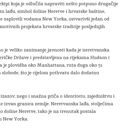
 ekipi koja je odlučila napraviti nešto potpuno drugačije
ku lađu, simbol doline Neretve i hrvatske baštine,
me zaplovili vodama New Yorka, ostvarivši jedan od
omotivnih projekata hrvatske tradicije posljednjih
o je veliko zanimanje javnosti kada je neretvanska
ričke Države i predstavljena na rijekama Hudson i
la je plovidba oko Manhattana, ruta duga oko 51
a slobode, što je cijelom pothvatu dalo dodatnu
 izazov, nego i snažna priča o identitetu, zajedništvu i
e izvan granica zemlje. Neretvanska lađa, stoljećima
o doline Neretve, tako je na trenutak postala
u New Yorka.