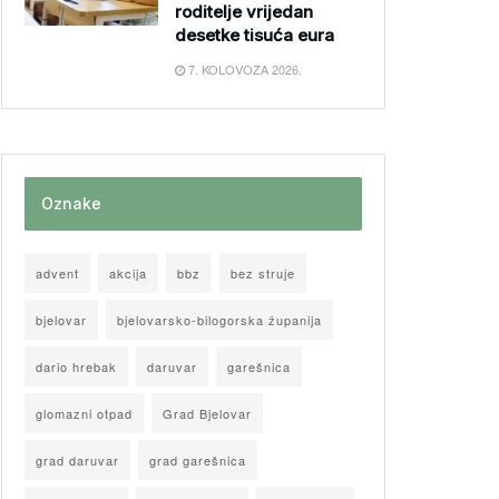
roditelje vrijedan
desetke tisuća eura
7. KOLOVOZA 2026.
Oznake
advent
akcija
bbz
bez struje
bjelovar
bjelovarsko-bilogorska županija
dario hrebak
daruvar
garešnica
glomazni otpad
Grad Bjelovar
grad daruvar
grad garešnica