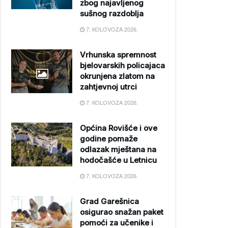
zbog najavljenog
sušnog razdoblja
7. KOLOVOZA 2026.
Vrhunska spremnost
bjelovarskih policajaca
okrunjena zlatom na
zahtjevnoj utrci
7. KOLOVOZA 2026.
Općina Rovišće i ove
godine pomaže
odlazak mještana na
hodočašće u Letnicu
7. KOLOVOZA 2026.
Grad Garešnica
osigurao snažan paket
pomoći za učenike i