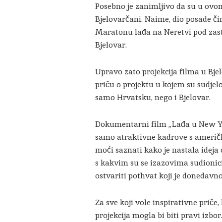
Posebno je zanimljivo da su u ov
Bjelovarčani. Naime, dio posade či
Maratonu lađa na Neretvi pod za
Bjelovar.
Upravo zato projekcija filma u Bje
priču o projektu u kojem su sudjelo
samo Hrvatsku, nego i Bjelovar.
Dokumentarni film „Lađa u New Yo
samo atraktivne kadrove s američki
moći saznati kako je nastala ideja
s kakvim su se izazovima sudionici
ostvariti pothvat koji je donedavn
Za sve koji vole inspirativne priče,
projekcija mogla bi biti pravi izbor