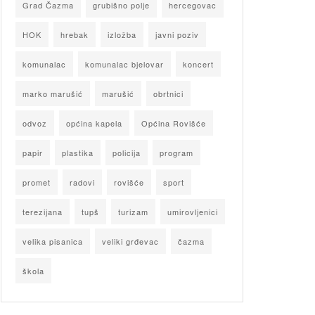
Grad Čazma
grubišno polje
hercegovac
HOK
hrebak
izložba
javni poziv
komunalac
komunalac bjelovar
koncert
marko marušić
marušić
obrtnici
odvoz
općina kapela
Općina Rovišće
papir
plastika
policija
program
promet
radovi
rovišće
sport
terezijana
tupš
turizam
umirovljenici
velika pisanica
veliki grđevac
čazma
škola