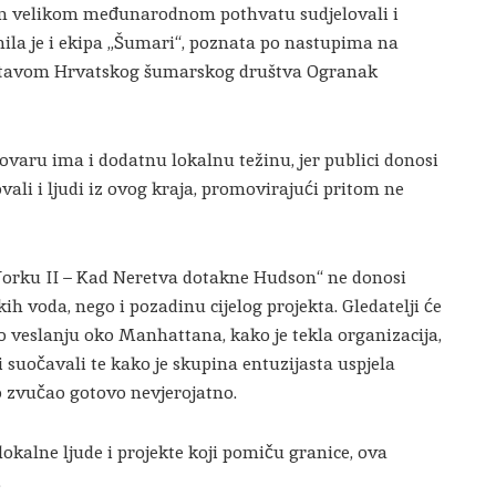
om velikom međunarodnom pothvatu sudjelovali i
nila je i ekipa „Šumari“, poznata po nastupima na
stavom Hrvatskog šumarskog društva Ogranak
lovaru ima i dodatnu lokalnu težinu, jer publici donosi
vali i ljudi iz ovog kraja, promovirajući pritom ne
rku II – Kad Neretva dotakne Hudson“ ne donosi
h voda, nego i pozadinu cijelog projekta. Gledatelji će
 o veslanju oko Manhattana, kako je tekla organizacija,
 suočavali te kako je skupina entuzijasta uspjela
o zvučao gotovo nevjerojatno.
 lokalne ljude i projekte koji pomiču granice, ova
.