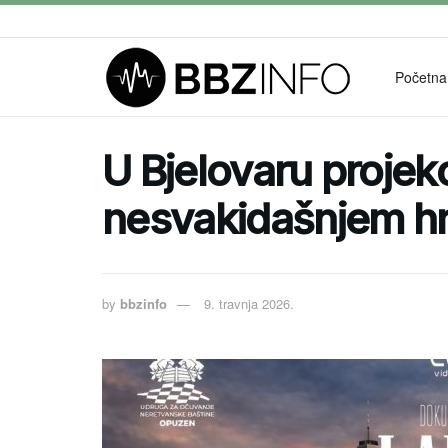
Početna
U Bjelovaru projekc
nesvakidašnjem h
by
bbzinfo
9. travnja 2026.