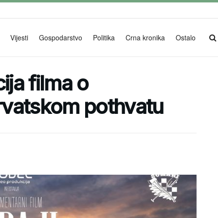
Vijesti
Gospodarstvo
Politika
Crna kronika
Ostalo
ija filma o
rvatskom pothvatu