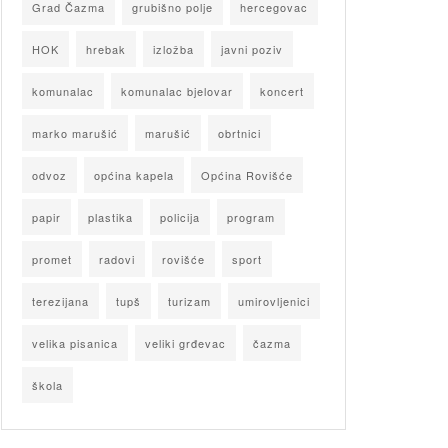
Grad Čazma
grubišno polje
hercegovac
HOK
hrebak
izložba
javni poziv
komunalac
komunalac bjelovar
koncert
marko marušić
marušić
obrtnici
odvoz
općina kapela
Općina Rovišće
papir
plastika
policija
program
promet
radovi
rovišće
sport
terezijana
tupš
turizam
umirovljenici
velika pisanica
veliki grđevac
čazma
škola