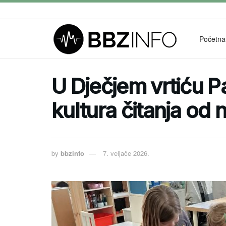
Početna
U Dječjem vrtiću P
kultura čitanja od n
by
bbzinfo
7. veljače 2026.