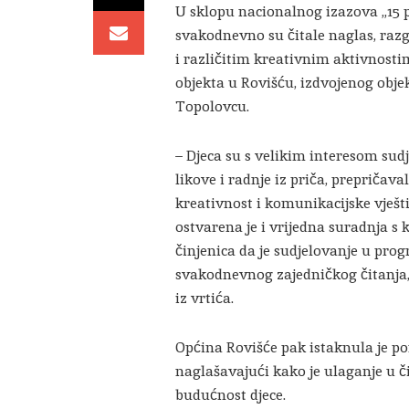
U sklopu nacionalnog izazova „15 po
svakodnevno su čitale naglas, raz
i različitim kreativnim aktivnosti
objekta u Rovišću, izdvojenog obj
Topolovcu.
– Djeca su s velikim interesom sud
likove i radnje iz priča, prepričava
kreativnost i komunikacijske vještin
ostvarena je i vrijedna suradnja s
činjenica da je sudjelovanje u pro
svakodnevnog zajedničkog čitanja, 
iz vrtića.
Općina Rovišće pak istaknula je pono
naglašavajući kako je ulaganje u či
budućnost djece.