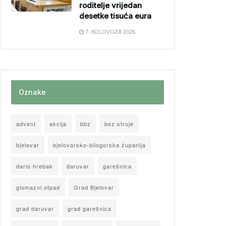
roditelje vrijedan
desetke tisuća eura
7. KOLOVOZA 2026.
Oznake
advent
akcija
bbz
bez struje
bjelovar
bjelovarsko-bilogorska županija
dario hrebak
daruvar
garešnica
glomazni otpad
Grad Bjelovar
grad daruvar
grad garešnica