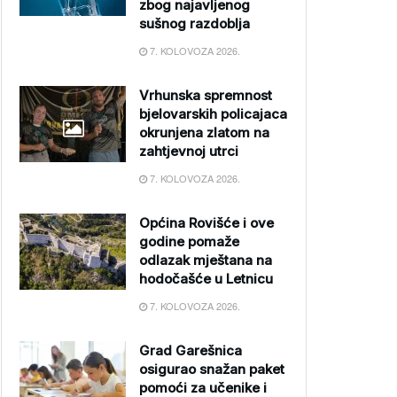
zbog najavljenog
sušnog razdoblja
7. KOLOVOZA 2026.
Vrhunska spremnost
bjelovarskih policajaca
okrunjena zlatom na
zahtjevnoj utrci
7. KOLOVOZA 2026.
Općina Rovišće i ove
godine pomaže
odlazak mještana na
hodočašće u Letnicu
7. KOLOVOZA 2026.
Grad Garešnica
osigurao snažan paket
pomoći za učenike i