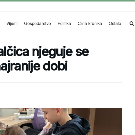
Vijesti
Gospodarstvo
Politika
Crna kronika
Ostalo
alčica njeguje se
ajranije dobi