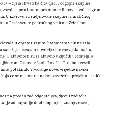
 15 – cijela Hrvatska čita djeci“, odgojne skupine
govarale o pročitanim pričama te ih povezivale s igrom
ma. U izazovu su sudjelovale skupine iz matičnog
ekta u Predavcu te područnog vrtića u Zrinskom
jelovala u organiziranim čitaonicama, ilustrirala
la sadržaje, usvajala nove riječi te razvijala maštu,
e. U aktivnosti su se aktivno uključili i roditelji, a
 knjižnicom Osnovne škole Rovišće. Posebno veseli
gramu potaknulo stvaranje nove, vrijedne navike,
koja će se nastaviti i nakon završetka projekta – ističu
s na predan rad odgojiteljica, djece i roditelja,
tanje od najranije dobi ulaganje u znanje, razvoj i