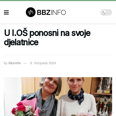
U I.OŠ ponosni na svoje
djelatnice
by
bbzinfo
8. listopada 2024.