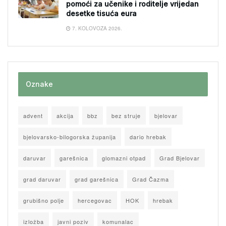
pomoći za učenike i roditelje vrijedan
desetke tisuća eura
7. KOLOVOZA 2026.
Oznake
advent
akcija
bbz
bez struje
bjelovar
bjelovarsko-bilogorska županija
dario hrebak
daruvar
garešnica
glomazni otpad
Grad Bjelovar
grad daruvar
grad garešnica
Grad Čazma
grubišno polje
hercegovac
HOK
hrebak
izložba
javni poziv
komunalac