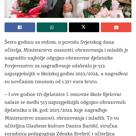
Šestu godinu za redom, u povodu Svjetskog dana
učitelja, Ministarstvo znanosti, obrazovanja i mladih je
nagradilo najbolje odgojno-obrazovne djelatnike.
Povjerenstvo za nagrađivanje odabralo je 513
najuspješnijih u školskoj godini 2023./2024., a nagrađeni
su novčanim iznosom od 1.327 eura bruto.
– I ove godine tri djelatnice I. osnovne škole Bjelovar
nalaze se među 513 najuspješnijih odgojno-obrazovnih
djelatnika u šk. god. 2023./2024. koje nagrađuje
Ministarstvo znanosti, obrazovanja i mladih. To su
učiteljica Glazbene kulture Danica Barišić, stručna
suradnica pedagoginja Zdenka Brebrić i učiteljica