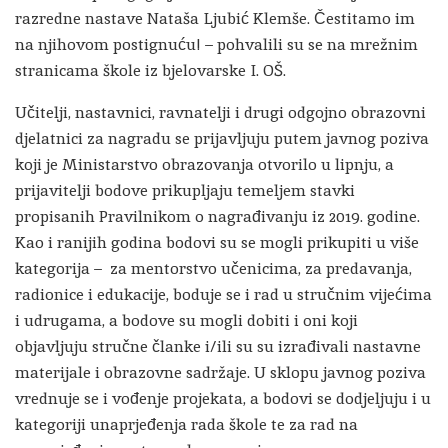
razredne nastave Nataša Ljubić Klemše. Čestitamo im
na njihovom postignuću! – pohvalili su se na mrežnim
stranicama škole iz bjelovarske I. OŠ.
Učitelji, nastavnici, ravnatelji i drugi odgojno obrazovni
djelatnici za nagradu se prijavljuju putem javnog poziva
koji je Ministarstvo obrazovanja otvorilo u lipnju, a
prijavitelji bodove prikupljaju temeljem stavki
propisanih Pravilnikom o nagrađivanju iz 2019. godine.
Kao i ranijih godina bodovi su se mogli prikupiti u više
kategorija – za mentorstvo učenicima, za predavanja,
radionice i edukacije, boduje se i rad u stručnim vijećima
i udrugama, a bodove su mogli dobiti i oni koji
objavljuju stručne članke i/ili su su izrađivali nastavne
materijale i obrazovne sadržaje. U sklopu javnog poziva
vrednuje se i vođenje projekata, a bodovi se dodjeljuju i u
kategoriji unaprjeđenja rada škole te za rad na