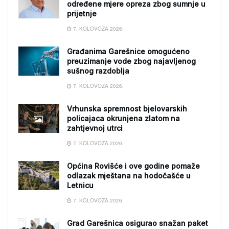
određene mjere opreza zbog sumnje u
prijetnje
7. KOLOVOZA 2026.
Građanima Garešnice omogućeno
preuzimanje vode zbog najavljenog
sušnog razdoblja
7. KOLOVOZA 2026.
Vrhunska spremnost bjelovarskih
policajaca okrunjena zlatom na
zahtjevnoj utrci
7. KOLOVOZA 2026.
Općina Rovišće i ove godine pomaže
odlazak mještana na hodočašće u
Letnicu
7. KOLOVOZA 2026.
Grad Garešnica osigurao snažan paket