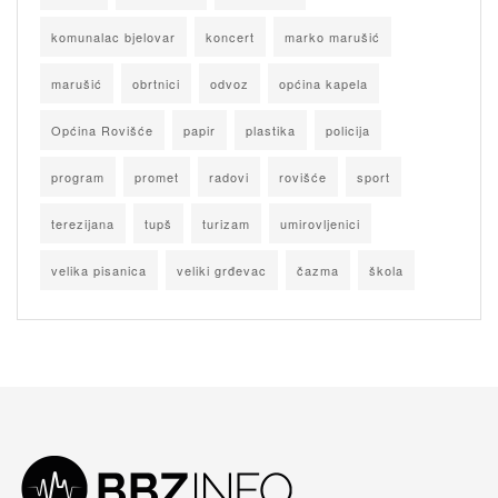
komunalac bjelovar
koncert
marko marušić
marušić
obrtnici
odvoz
općina kapela
Općina Rovišće
papir
plastika
policija
program
promet
radovi
rovišće
sport
terezijana
tupš
turizam
umirovljenici
velika pisanica
veliki grđevac
čazma
škola