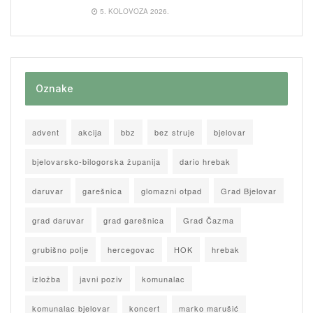
5. KOLOVOZA 2026.
Oznake
advent
akcija
bbz
bez struje
bjelovar
bjelovarsko-bilogorska županija
dario hrebak
daruvar
garešnica
glomazni otpad
Grad Bjelovar
grad daruvar
grad garešnica
Grad Čazma
grubišno polje
hercegovac
HOK
hrebak
izložba
javni poziv
komunalac
komunalac bjelovar
koncert
marko marušić