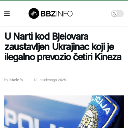
U Narti kod Bjelovara
zaustavljen Ukrajinac koji je
ilegalno prevozio četiri Kineza
by
bbzinfo
13. studenoga 2025.