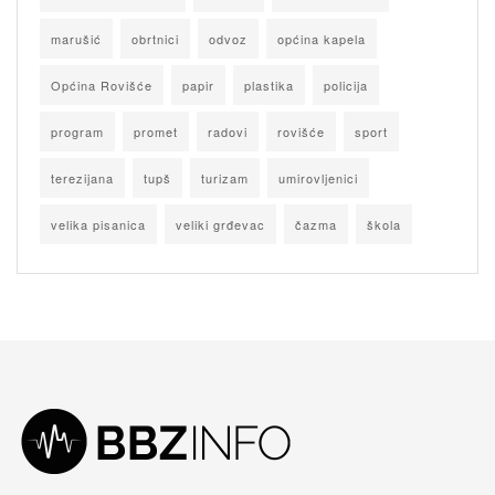
marušić
obrtnici
odvoz
općina kapela
Općina Rovišće
papir
plastika
policija
program
promet
radovi
rovišće
sport
terezijana
tupš
turizam
umirovljenici
velika pisanica
veliki grđevac
čazma
škola