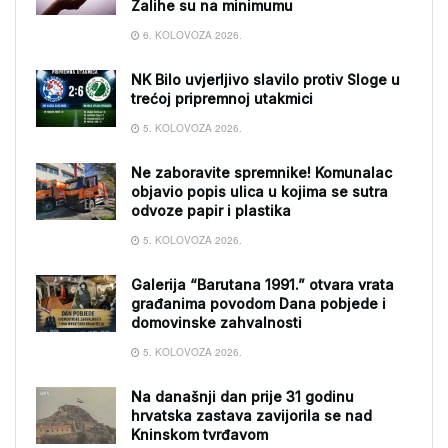
Zalihe su na minimumu
6. KOLOVOZA 2026.
NK Bilo uvjerljivo slavilo protiv Sloge u
trećoj pripremnoj utakmici
5. KOLOVOZA 2026.
Ne zaboravite spremnike! Komunalac
objavio popis ulica u kojima se sutra
odvoze papir i plastika
5. KOLOVOZA 2026.
Galerija “Barutana 1991.” otvara vrata
građanima povodom Dana pobjede i
domovinske zahvalnosti
5. KOLOVOZA 2026.
Na današnji dan prije 31 godinu
hrvatska zastava zavijorila se nad
Kninskom tvrđavom