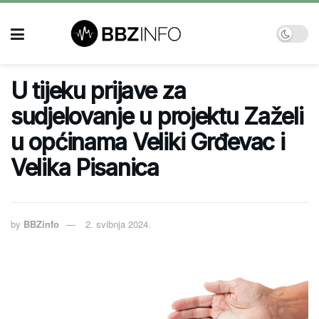
U tijeku prijave za
sudjelovanje u projektu Zaželi
u općinama Veliki Grđevac i
Velika Pisanica
by
BBZinfo
2. svibnja 2024.