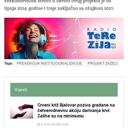
svakodnevnom životu u okviru ovog projekta je od
lipnja 2024. godine i traje zaključno sa ožujkom 2027.
Tags:
PREVENCIJA INSTITUCIONALIZACIJE
PROJEKT ZAŽELI
Vijesti
Crveni križ Bjelovar poziva građane na
četverodnevnu akciju darivanja krvi:
Zalihe su na minimumu
6. KOLOVOZA 2026.