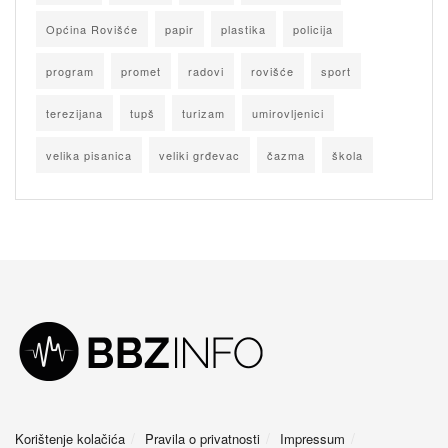
Općina Rovišće
papir
plastika
policija
program
promet
radovi
rovišće
sport
terezijana
tupš
turizam
umirovljenici
velika pisanica
veliki grđevac
čazma
škola
Korištenje kolačića
Pravila o privatnosti
Impressum