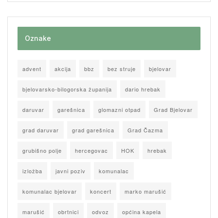
Oznake
advent
akcija
bbz
bez struje
bjelovar
bjelovarsko-bilogorska županija
dario hrebak
daruvar
garešnica
glomazni otpad
Grad Bjelovar
grad daruvar
grad garešnica
Grad Čazma
grubišno polje
hercegovac
HOK
hrebak
izložba
javni poziv
komunalac
komunalac bjelovar
koncert
marko marušić
marušić
obrtnici
odvoz
općina kapela