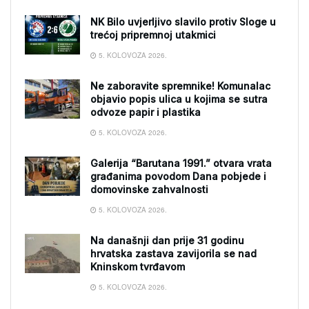
NK Bilo uvjerljivo slavilo protiv Sloge u
trećoj pripremnoj utakmici
5. KOLOVOZA 2026.
Ne zaboravite spremnike! Komunalac
objavio popis ulica u kojima se sutra
odvoze papir i plastika
5. KOLOVOZA 2026.
Galerija “Barutana 1991.” otvara vrata
građanima povodom Dana pobjede i
domovinske zahvalnosti
5. KOLOVOZA 2026.
Na današnji dan prije 31 godinu
hrvatska zastava zavijorila se nad
Kninskom tvrđavom
5. KOLOVOZA 2026.