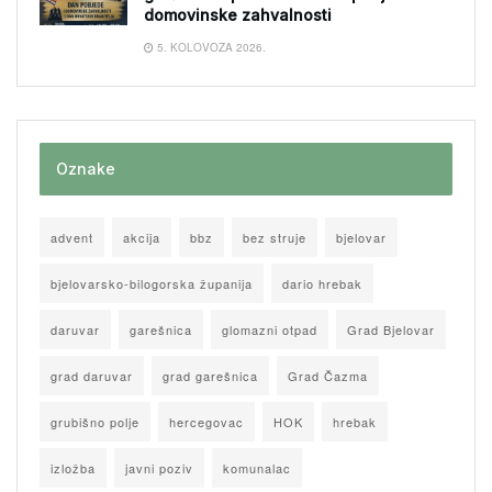
domovinske zahvalnosti
5. KOLOVOZA 2026.
Oznake
advent
akcija
bbz
bez struje
bjelovar
bjelovarsko-bilogorska županija
dario hrebak
daruvar
garešnica
glomazni otpad
Grad Bjelovar
grad daruvar
grad garešnica
Grad Čazma
grubišno polje
hercegovac
HOK
hrebak
izložba
javni poziv
komunalac