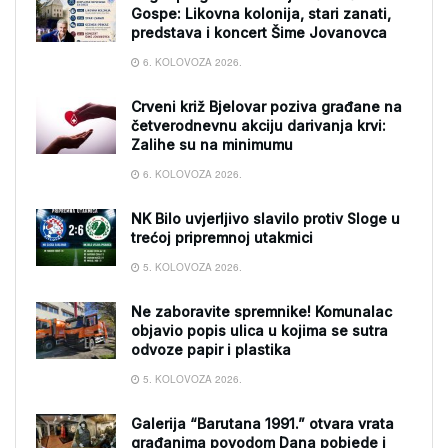
Gospe: Likovna kolonija, stari zanati,
predstava i koncert Šime Jovanovca
6. KOLOVOZA 2026.
Crveni križ Bjelovar poziva građane na
četverodnevnu akciju darivanja krvi:
Zalihe su na minimumu
6. KOLOVOZA 2026.
NK Bilo uvjerljivo slavilo protiv Sloge u
trećoj pripremnoj utakmici
5. KOLOVOZA 2026.
Ne zaboravite spremnike! Komunalac
objavio popis ulica u kojima se sutra
odvoze papir i plastika
5. KOLOVOZA 2026.
Galerija “Barutana 1991.” otvara vrata
građanima povodom Dana pobjede i