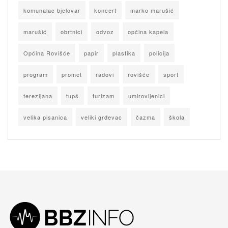
komunalac bjelovar
koncert
marko marušić
marušić
obrtnici
odvoz
općina kapela
Općina Rovišće
papir
plastika
policija
program
promet
radovi
rovišće
sport
terezijana
tupš
turizam
umirovljenici
velika pisanica
veliki grđevac
čazma
škola