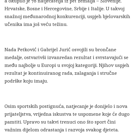
a okupilo je 78 natjecatelja iz pet zemalja – Slovenije,
Hrvatske, Bosne i Hercegovine, Srbije i Italije. U takvoj
snažnoj međunarodnoj konkurenciji, uspjeh bjelovarskih
učenika ima još veću težinu.
Nada Petković i Gabrijel Jurić osvojili su brončane
medalje, ostvarivši izvanredan rezultat i svrstavajući se
među najbolje u Europi u svojoj kategoriji. Njihov uspjeh
rezultat je kontinuiranog rada, zalaganja i stručne
podrške koju imaju.
Osim sportskih postignuća, natjecanje je donijelo i nova
prijateljstva, vrijedna iskustva te uspomene koje će dugo
pamtiti. Upravo su takvi trenuci ono što sport čini
važnim dijelom odrastanja i razvoja svakog djeteta.