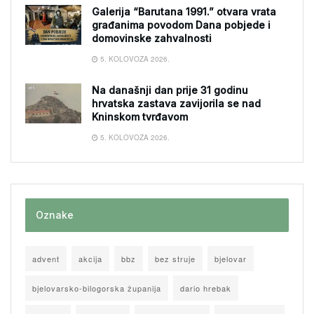
Galerija “Barutana 1991.” otvara vrata
građanima povodom Dana pobjede i
domovinske zahvalnosti
5. KOLOVOZA 2026.
Na današnji dan prije 31 godinu
hrvatska zastava zavijorila se nad
Kninskom tvrđavom
5. KOLOVOZA 2026.
Oznake
advent
akcija
bbz
bez struje
bjelovar
bjelovarsko-bilogorska županija
dario hrebak