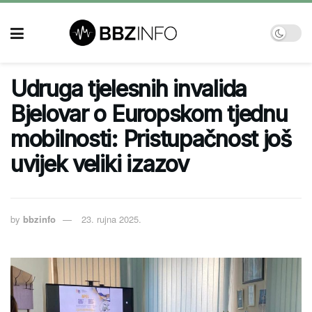
Udruga tjelesnih invalida
Bjelovar o Europskom tjednu
mobilnosti: Pristupačnost još
uvijek veliki izazov
by
bbzinfo
23. rujna 2025.