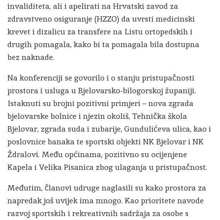
invaliditeta, ali i apelirati na Hrvatski zavod za
zdravstveno osiguranje (HZZO) da uvrsti medicinski
krevet i dizalicu za transfere na Listu ortopedskih i
drugih pomagala, kako bi ta pomagala bila dostupna
bez naknade.
Na konferenciji se govorilo i o stanju pristupačnosti
prostora i usluga u Bjelovarsko-bilogorskoj županiji.
Istaknuti su brojni pozitivni primjeri – nova zgrada
bjelovarske bolnice i njezin okoliš, Tehnička škola
Bjelovar, zgrada suda i zubarije, Gundulićeva ulica, kao i
poslovnice banaka te sportski objekti NK Bjelovar i NK
Ždralovi. Među općinama, pozitivno su ocijenjene
Kapela i Velika Pisanica zbog ulaganja u pristupačnost.
Međutim, članovi udruge naglasili su kako prostora za
napredak još uvijek ima mnogo. Kao prioritete navode
razvoj sportskih i rekreativnih sadržaja za osobe s