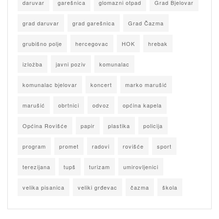
daruvar
garešnica
glomazni otpad
Grad Bjelovar
grad daruvar
grad garešnica
Grad Čazma
grubišno polje
hercegovac
HOK
hrebak
izložba
javni poziv
komunalac
komunalac bjelovar
koncert
marko marušić
marušić
obrtnici
odvoz
općina kapela
Općina Rovišće
papir
plastika
policija
program
promet
radovi
rovišće
sport
terezijana
tupš
turizam
umirovljenici
velika pisanica
veliki grđevac
čazma
škola